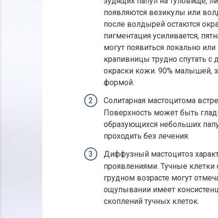
зудящих папул на туловище, ли
появляются везикулы или вол
после волдырей остаются окр
пигментация усиливается, пят
могут появиться локально или
крапивницы трудно спутать с 
окраски кожи. 90% малышей, 
формой.
Солитарная мастоцитома встре
Поверхность может быть гладк
образующихся небольших пап
проходить без лечения.
Диффузный мастоцитоз харак
проявлениями. Тучные клетки
грудном возрасте могут отме
ощупывании имеет консистенц
скоплений тучных клеток.