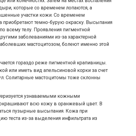
це или конечностях. Затем на местах воспаления
дыри, которые со временем лопаются, а
ашенные участки кожи. Со временем
на приобретают темно-бурую окраску. Высыпания
 по всему телу. Проявления пигментной
другими заболеваниями из-за характерной
заболевших мастоцитозом, болеют именно этой
чается гораздо реже пигментной крапивницы.
ой или иметь вид апельсиновой корки за счет
ул. Солитарные мастоцитомы тоже склонны
теризуется узнаваемыми кожными
 окрашивают всю кожу в оранжевый цвет. В
чаться пузырные высыпания. Кожа при
ию теста из-за выделения инфильтрата из