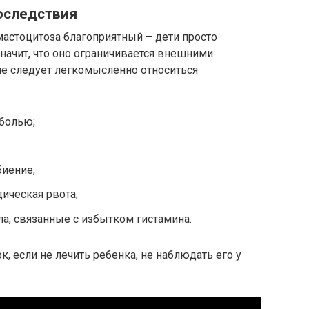
оследствия
 мастоцитоза благоприятный – дети просто
значит, что оно ограничивается внешними
 не следует легкомысленно относиться
 болью;
биение;
ическая рвота;
ла, связанные с избытком гистамина.
 если не лечить ребенка, не наблюдать его у