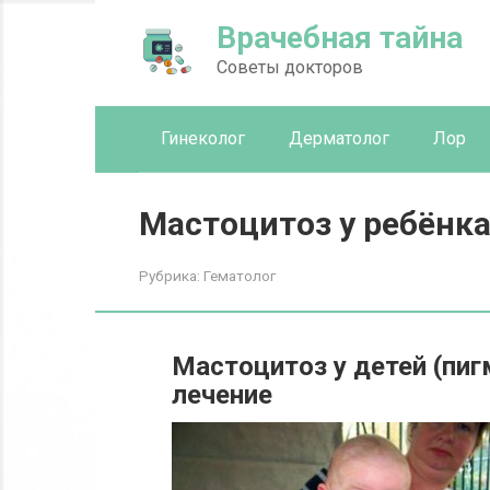
Перейти
Врачебная тайна
к
контенту
Советы докторов
Гинеколог
Дерматолог
Лор
Мастоцитоз у ребёнка 
Рубрика:
Гематолог
Мастоцитоз у детей (пиг
лечение