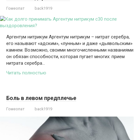
Гомеопат
back1919
Аргентум нитрикум Аргентум нитрикум – нитрат серебра,
его называют «адским», «лунным» и даже «дьявольским»
камнем. Возможно, своими многочисленными названиями
он обязан способности, которая пугает многих: прием
нитрата серебра…
Читать полностью
Боль в левом предплечье
Гомеопат
back1919