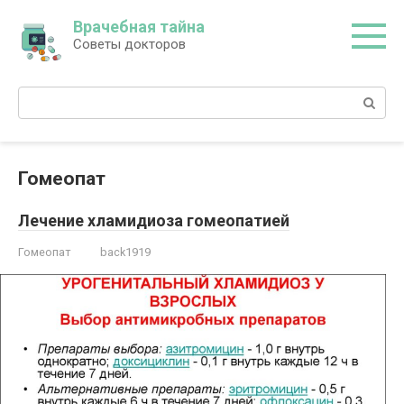
Перейти
Врачебная тайна
к
Советы докторов
контенту
Поиск:
Гомеопат
Лечение хламидиоза гомеопатией
Гомеопат
back1919