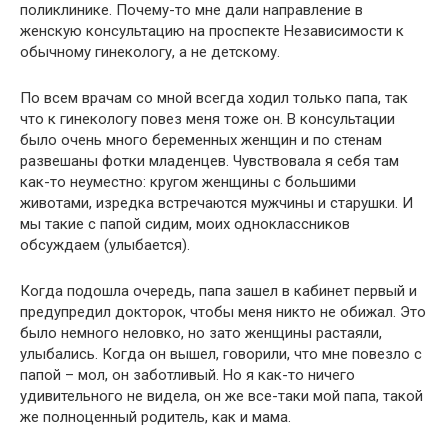
поликлинике. Почему-то мне дали направление в
женскую консультацию на проспекте Независимости к
обычному гинекологу, а не детскому.
По всем врачам со мной всегда ходил только папа, так
что к гинекологу повез меня тоже он. В консультации
было очень много беременных женщин и по стенам
развешаны фотки младенцев. Чувствовала я себя там
как-то неуместно: кругом женщины с большими
животами, изредка встречаются мужчины и старушки. И
мы такие с папой сидим, моих одноклассников
обсуждаем (улыбается).
Когда подошла очередь, папа зашел в кабинет первый и
предупредил докторок, чтобы меня никто не обижал. Это
было немного неловко, но зато женщины растаяли,
улыбались. Когда он вышел, говорили, что мне повезло с
папой – мол, он заботливый. Но я как-то ничего
удивительного не видела, он же все-таки мой папа, такой
же полноценный родитель, как и мама.