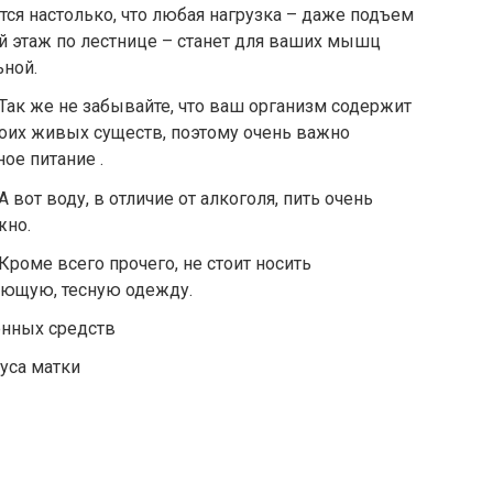
тся настолько, что любая нагрузка – даже подъем
й этаж по лестнице – станет для ваших мышц
ьной.
4. Так же не забывайте, что ваш организм содержит
оих живых существ, поэтому очень важно
ое питание .
. А вот воду, в отличие от алкоголя, пить очень
жно.
6. Кроме всего прочего, не стоит носить
ающую, тесную одежду.
енных средств
уса матки