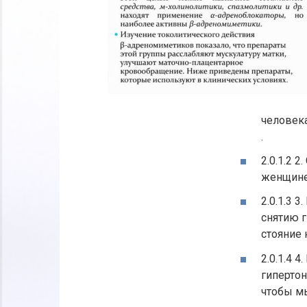
человека
.
2.0.1.2 
женщине 
2.0.1.3 
снятию г
стояние 
2.0.1.4 4
гипертон
чтобы м