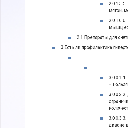
2.0.1.5 
мятой, м
2.0.1.6 
мышц ес
2.1 Препараты для снят
3 Есть ли профилактика гиперт
3.0.0.1 
– нельзя
3.0.0.2 
огранич
количест
3.0.0.3 
диване 