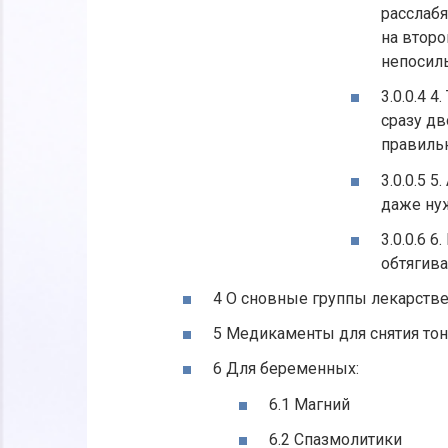
расслабя
на второ
непосил
3.0.0.4 
сразу дв
правильн
3.0.0.5 5
даже ну
3.0.0.6 
обтягив
4 О сновные группы лекарств
5 Медикаменты для снятия тон
6 Для беременных:
6.1 Магний
6.2 Спазмолитики