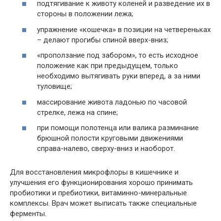
подтягивание к животу коленей и разведение их в
стороны в положении лежа;
упражнение «кошечка» в позиции на четвереньках
– делают прогибы спиной вверх-вниз;
«проползание под забором», то есть исходное
положение как при предыдущем, только
необходимо вытягивать руки вперед, а за ними
туловище;
массирование живота ладонью по часовой
стрелке, лежа на спине;
при помощи полотенца или валика разминание
брюшной полости круговыми движениями
справа-налево, сверху-вниз и наоборот.
Для восстановления микрофлоры в кишечнике и
улучшения его функционирования хорошо принимать
пробиотики и пребиотики, витаминно-минеральные
комплексы. Врач может выписать также специальные
ферменты.