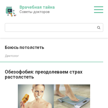
Перейти
Врачебная тайна
к
Советы докторов
контенту
Поиск:
Боюсь потолстеть
Диетолог
Обезофобия: преодолеваем страх
растолстеть