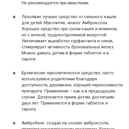
Не рекомендуется при миастении.
Лазолван: лучшее средство от сильного кашля
для детей. Муколитик, аналог Амброксола.
Хорошее средство при сухом кашле и влажном,
но с вязкой, трудноотделяемой мокротой.
Увеличивает выработку сурфактанта и слизи,
стимулирует активность бронхиальных желез.
Можно давать детям в форме таблеток и в
сиропе.
Бромгексин: муколитическое средство, часто
используемое родителями благодаря
доступности, дешевизне, хорошей переносимости
препарата. Применение – как и в предыдущем
случае. Допускается прием детям, достигшим
двух лет. Применяется в форме таблеток и
сиропа.
Амбробене: создан на основе амброксола,
является муколитическим средством. Хорошо