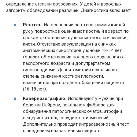
определение степени созревания. У детей и взрослых
алгоритм обследований различен. Диагностика включает:
Рентген.
На основании рентгенограммы кистей
рук у подростков оценивают костный возраст по
срокам окостенения лучезапястного сочленения,
кисти. Отсутствие визуализации на снимках
анатомических синостозов у юноши 13-14 лет
говорит об отставании полового созревания от
паспортного возраста и допупрертатном
гипогонадизме. Денситометрия показывает
степень снижения костной плотности,
назначается при позднем обращении пациента
(16-18 лет).
Кавернозографию.
Используют у мужчин при
болезни Пейрони, локальном фиброзе для
обнаружения патологических очагов, атрофии
пещеристых тел, сосудистых изменений.
Дополнительно проводят интракавернозный тест
с введением вазоактивных веществ.