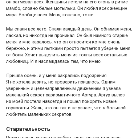
он затмевал всех. Женщины летели на его огонь в ритме
мамбо, словно белые мотыльки. Он любил всех женщин
мира. Вообще всех. Меня, конечно, тоже.
Мы спали все лето. Спали каждый день. Он обнимал меня,
ласкал, но никогда не проникал. Он был намного старше
меня, и мне казалось, что он относится ко мне очень
бережно, и этими пытками просто пытается уберечь меня
от боли. Хочет выделить меня из толпы всех остальных
любовниц. И я наслаждалась тем, что имею.
Пришла осень, и у меня закрались подозрения.
Я не хотела верить, но проверить пришлось. Одним
уверенным и целенаправленным движением я узнала
маленький секрет харизматичного Артура. Артур вылез
из моей постели навсегда и пошел покорять новые
горизонты. Жаль, что он так и не узнает, что я большой
любитель маленьких секретов.
Старательность
Рому я очень хотела полюбить, ведь он так старался