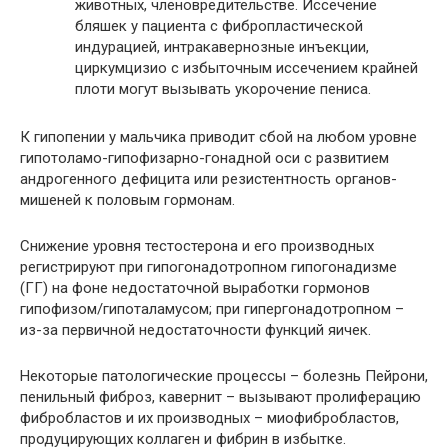
животных, членовредительстве. Иссечение
бляшек у пациента с фибропластической
индурацией, интракавернозные инъекции,
циркумцизио с избыточным иссечением крайней
плоти могут вызывать укорочение пениса.
К гипопении у мальчика приводит сбой на любом уровне
гипотоламо-гипофизарно-гонадной оси с развитием
андрогенного дефицита или резистентность органов-
мишеней к половым гормонам.
Снижение уровня тестостерона и его производных
регистрируют при гипогонадотропном гипогонадизме
(ГГ) на фоне недостаточной выработки гормонов
гипофизом/гипоталамусом; при гипергонадотропном –
из-за первичной недостаточности функций яичек.
Некоторые патологические процессы – болезнь Пейрони,
пенильный фиброз, кавернит – вызывают пролиферацию
фибробластов и их производных – миофибробластов,
продуцирующих коллаген и фибрин в избытке.