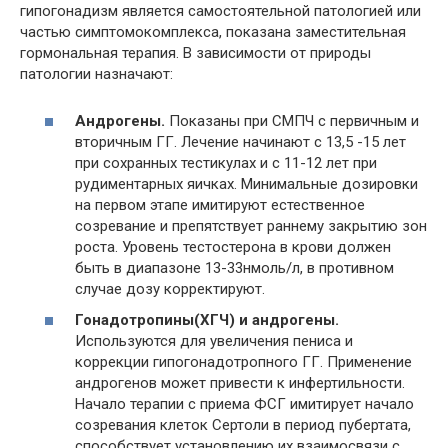
гипогонадизм является самостоятельной патологией или
частью симптомокомплекса, показана заместительная
гормональная терапия. В зависимости от природы
патологии назначают:
Андрогены.
Показаны при СМПЧ с первичным и
вторичным ГГ. Лечение начинают с 13,5 -15 лет
при сохранных тестикулах и с 11-12 лет при
рудиментарных яичках. Минимальные дозировки
на первом этапе имитируют естественное
созревание и препятствует раннему закрытию зон
роста. Уровень тестостерона в крови должен
быть в диапазоне 13-33нмоль/л, в противном
случае дозу корректируют.
Гонадотропины
(ХГЧ) и андрогены.
Используются для увеличения пениса и
коррекции гипогонадотропного ГГ. Применение
андрогенов может привести к инфертильности.
Начало терапии с приема ФСГ имитирует начало
созревания клеток Сертоли в период пубертата,
способствует установлению их взаимосвязи с