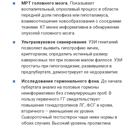
МРТ головного мозга.
Показывает
воспалительный, опухолевый процесс в области
передней доли гипофиза или гипоталамуса,
взаимоотношение новообразования с соседними
тканями. КТ менее информативна в обнаружении
опухолей головного мозга.
Ультразвуковое сканирование
. УЗИ гениталий
позволяет выявить гипотрофию яичек,
крипторхизм, определить истинный размер
кавернозных тел при ложном малом фаллосе. УЗИ
простаты при гипогонадизме, развившемся в
предпубертате, демонстрирует ее недоразвитие.
Исследование гормонального фона
. До начала
пубертата анализ на половые гормоны
неинформативен без стимулирующих проб. В
пользу первичного ГГ свидетельствует
повышение гонадотропинов ЛГ, ФСГ в крови,
вторичного – уменьшение их уровня.
Сывороточный тестостерон чаше ниже нормы в
обоих случаях. Высокий уровень пролактина