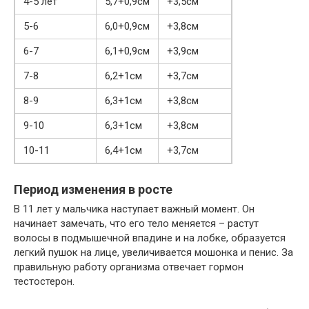
4-5 лет
5,7+0,9см
+3,5см
5-6
6,0+0,9см
+3,8см
6-7
6,1+0,9см
+3,9см
7-8
6,2+1см
+3,7см
8-9
6,3+1см
+3,8см
9-10
6,3+1см
+3,8см
10-11
6,4+1см
+3,7см
Период изменения в росте
В 11 лет у мальчика наступает важный момент. Он
начинает замечать, что его тело меняется – растут
волосы в подмышечной впадине и на лобке, образуется
легкий пушок на лице, увеличивается мошонка и пенис. За
правильную работу организма отвечает гормон
тестостерон.