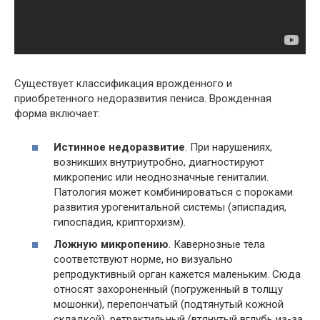
Существует классификация врожденного и
приобретенного недоразвития пениса. Врожденная
форма включает:
Истинное недоразвитие
. При нарушениях,
возникших внутриутробно, диагностируют
микропенис или неоднозначные гениталии.
Патология может комбинироваться с пороками
развития урогенитальной системы (эписпадия,
гипоспадия, крипторхизм).
Ложную микропению
. Кавернозные тела
соответствуют норме, но визуально
репродуктивный орган кажется маленьким. Сюда
относят захороненный (погруженный в толщу
мошонки), перепончатый (подтянутый кожной
складкой), ретрактильный (втянутый вглубь из-за