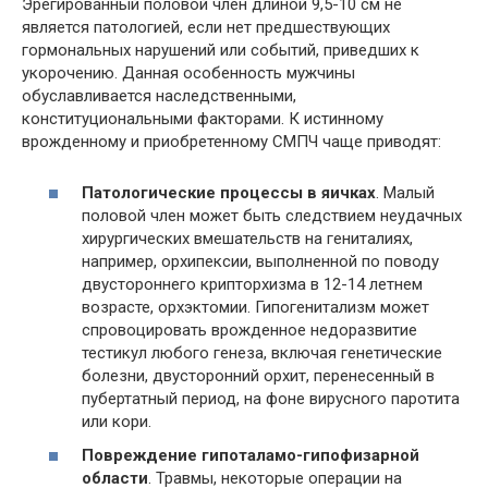
Эрегированный половой член длиной 9,5-10 см не
является патологией, если нет предшествующих
гормональных нарушений или событий, приведших к
укорочению. Данная особенность мужчины
обуславливается наследственными,
конституциональными факторами. К истинному
врожденному и приобретенному СМПЧ чаще приводят:
Патологические процессы в яичках
. Малый
половой член может быть следствием неудачных
хирургических вмешательств на гениталиях,
например, орхипексии, выполненной по поводу
двустороннего крипторхизма в 12-14 летнем
возрасте, орхэктомии. Гипогенитализм может
спровоцировать врожденное недоразвитие
тестикул любого генеза, включая генетические
болезни, двусторонний орхит, перенесенный в
пубертатный период, на фоне вирусного паротита
или кори.
Повреждение гипоталамо-гипофизарной
области
. Травмы, некоторые операции на