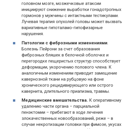
головном мозге, мозжечковые атаксии
инициируют снижение выработки гонадотропных
гормонов у мужчины с интактными тестикулами.
Лучевая терапия опухолей головы может вызвать
вариативные гипоталамо-гипофизарные
нарушения.
Патологии с фиброзными изменениями
.
Болезнь Пейрони за счет образования
фиброзных бляшек в белочной оболочке и
перегородке пещеристых структур способствует
деформации, укорочению полового члена. К
аналогичным изменениям приводит замещение
кавернозной ткани на рубцовую на фоне
хронического рецидивирующего или острого
кавернита, длительного приапизма, травмы.
Медицинские вмешательства.
К оперативному
удалению части органа – парциальной
пенэктомии – прибегают в ходе лечения
злокачественных новообразований, реже – в
случае некротизации головки при фимозе, укусах