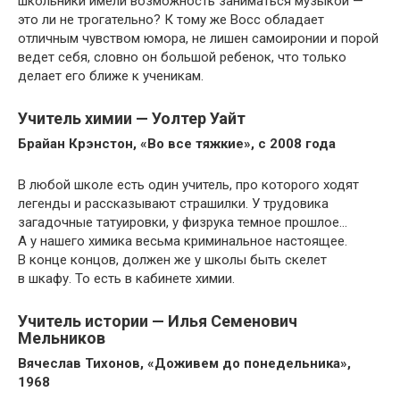
школьники имели возможность заниматься музыкой —
это ли не трогательно? К тому же Восс обладает
отличным чувством юмора, не лишен самоиронии и порой
ведет себя, словно он большой ребенок, что только
делает его ближе к ученикам.
Учитель химии — Уолтер Уайт
Брайан Крэнстон, «Во все тяжкие», с 2008 года
В любой школе есть один учитель, про которого ходят
легенды и рассказывают страшилки. У трудовика
загадочные татуировки, у физрука темное прошлое…
А у нашего химика весьма криминальное настоящее.
В конце концов, должен же у школы быть скелет
в шкафу. То есть в кабинете химии.
Учитель истории — Илья Семенович
Мельников
Вячеслав Тихонов, «Доживем до понедельника»,
1968