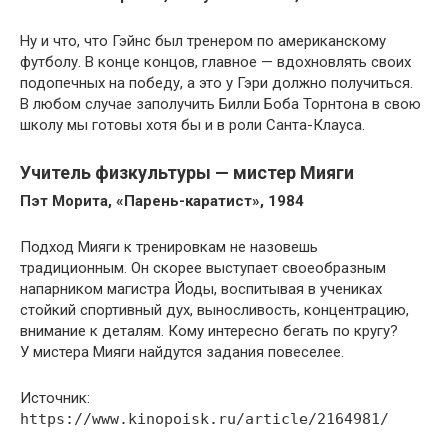
Ну и что, что Гэйнс был тренером по американскому
футболу. В конце концов, главное — вдохновлять своих
подопечных на победу, а это у Гэри должно получиться.
В любом случае заполучить Билли Боба Торнтона в свою
школу мы готовы хотя бы и в роли Санта-Клауса.
Учитель физкультуры — мистер Мияги
Пэт Морита, «Парень-каратист», 1984
Подход Мияги к тренировкам не назовешь
традиционным. Он скорее выступает своеобразным
напарником магистра Йоды, воспитывая в учениках
стойкий спортивный дух, выносливость, концентрацию,
внимание к деталям. Кому интересно бегать по кругу?
У мистера Мияги найдутся задания повеселее.
Источник:
https://www.kinopoisk.ru/article/2164981/