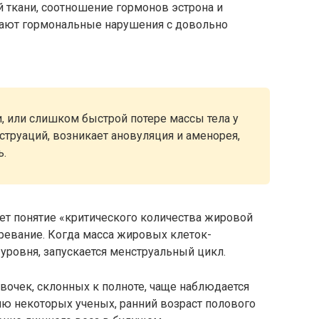
й ткани, соотношение гормонов эстрона и
кают гормональные нарушения с довольно
, или слишком быстрой потере массы тела у
руаций, возникает ановуляция и аменорея,
ь.
ует понятие «критического количества жировой
ревание. Когда масса жировых клеток-
уровня, запускается менструальный цикл.
евочек, склонных к полноте, чаще наблюдается
ию некоторых ученых, ранний возраст полового