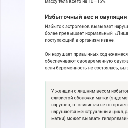
массу тела всего на 10—15%.
Избыточный вес и овуляция
Избыток эстрогенов вызывает наруше
более превышает нормальный. «Лишний
поступающий в организм извне.
Он нарушает привычных ход ежемеся
обеспечивают своевременную овуляци
если беременность не состоялась, в
У женщин с лишним весом избыток
слизистой оболочки матки (эндоме
нарушен, то слизистая не отторгает
нарушается менструальный цикл, р
матки) может вызвать гиперплази