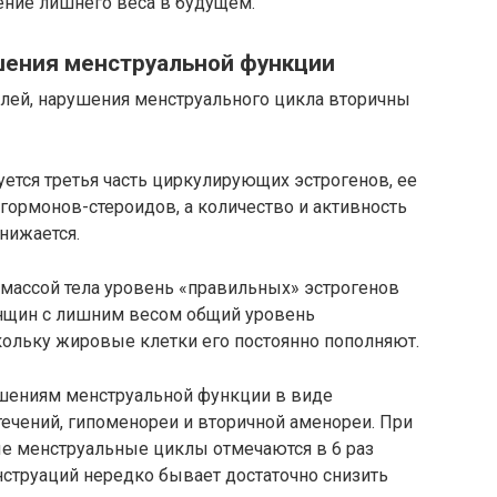
ение лишнего веса в будущем.
шения менструальной функции
лей, нарушения менструального цикла вторичны
зуется третья часть циркулирующих эстрогенов, ее
гормонов-стероидов, а количество и активность
нижается.
 массой тела уровень «правильных» эстрогенов
женщин с лишним весом общий уровень
кольку жировые клетки его постоянно пополняют.
ушениям менструальной функции в виде
чений, гипоменореи и вторичной аменореи. При
е менструальные циклы отмечаются в 6 раз
нструаций нередко бывает достаточно снизить