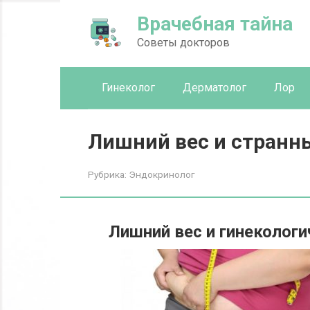
Перейти
Врачебная тайна
к
контенту
Советы докторов
Гинеколог
Дерматолог
Лор
Лишний вес и странн
Рубрика:
Эндокринолог
Лишний вес и гинеколог