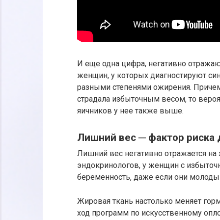
И еще одна цифра, негативно отража
женщин, у которых диагностируют си
разными степенями ожирения. Причем
страдала избыточным весом, то веро
яичников у нее также выше.
Лишний вес ─ фактор риска
Лишний вес негативно отражается на
эндокринологов, у женщин с избыточ
беременность, даже если они молоды
Жировая ткань настолько меняет горм
ход программ по искусственному опл