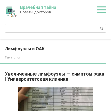
Перейти
Врачебная тайна
к
Советы докторов
контенту
Поиск:
Лимфоузлы и ОАК
Гематолог
Увеличенные лимфоузлы — симптом рака
| Университетская клиника