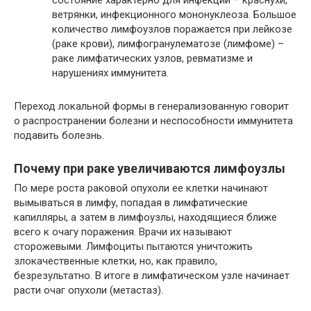
состояние характерно для инфекций – краснухи,
ветрянки, инфекционного мононуклеоза. Большое
количество лимфоузлов поражается при лейкозе
(раке крови), лимфогранулематозе (лимфоме) –
раке лимфатических узлов, ревматизме и
нарушениях иммунитета.
Переход локальной формы в генерализованную говорит
о распространении болезни и неспособности иммунитета
подавить болезнь.
Почему при раке увеличиваются лимфоузлы
По мере роста раковой опухоли ее клетки начинают
вымываться в лимфу, попадая в лимфатические
капилляры, а затем в лимфоузлы, находящиеся ближе
всего к очагу поражения. Врачи их называют
сторожевыми. Лимфоциты пытаются уничтожить
злокачественные клетки, но, как правило,
безрезультатно. В итоге в лимфатическом узле начинает
расти очаг опухоли (метастаз).