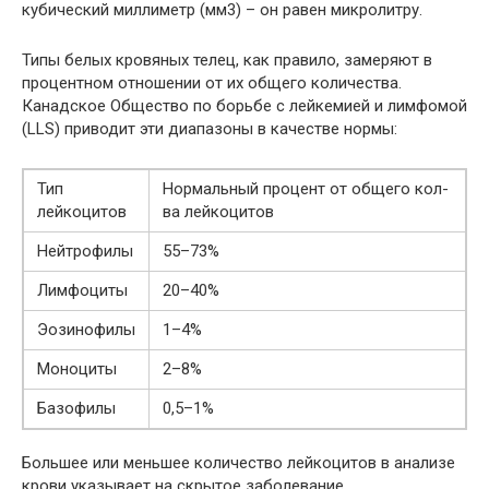
кубический миллиметр (мм3) – он равен микролитру.
Типы белых кровяных телец, как правило, замеряют в
процентном отношении от их общего количества.
Канадское Общество по борьбе с лейкемией и лимфомой
(LLS) приводит эти диапазоны в качестве нормы:
Тип
Нормальный процент от общего кол-
лейкоцитов
ва лейкоцитов
Нейтрофилы
55–73%
Лимфоциты
20–40%
Эозинофилы
1–4%
Моноциты
2–8%
Базофилы
0,5–1%
Большее или меньшее количество лейкоцитов в анализе
крови указывает на скрытое заболевание.