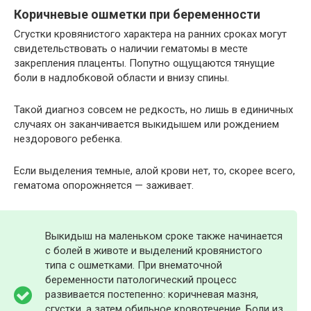
Коричневые ошметки при беременности
Сгустки кровянистого характера на ранних сроках могут
свидетельствовать о наличии гематомы в месте
закрепления плаценты. Попутно ощущаются тянущие
боли в надлобковой области и внизу спины.
Такой диагноз совсем не редкость, но лишь в единичных
случаях он заканчивается выкидышем или рождением
нездорового ребенка.
Если выделения темные, алой крови нет, то, скорее всего,
гематома опорожняется — заживает.
Выкидыш на маленьком сроке также начинается
с болей в животе и выделений кровянистого
типа с ошметками. При внематочной
беременности патологический процесс
развивается постепенно: коричневая мазня,
сгустки, а затем обильное кровотечение. Боли из