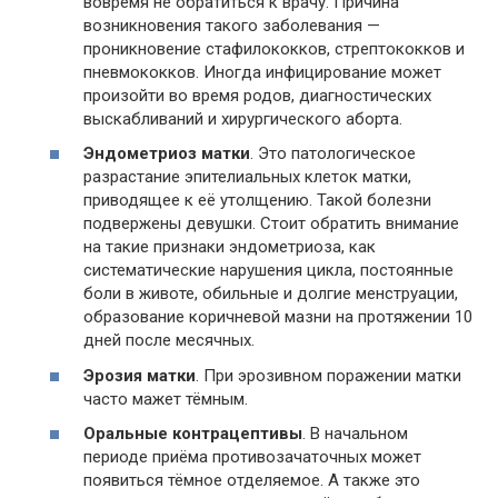
вовремя не обратиться к врачу. Причина
возникновения такого заболевания —
проникновение стафилококков, стрептококков и
пневмококков. Иногда инфицирование может
произойти во время родов, диагностических
выскабливаний и хирургического аборта.
Эндометриоз матки
. Это патологическое
разрастание эпителиальных клеток матки,
приводящее к её утолщению. Такой болезни
подвержены девушки. Стоит обратить внимание
на такие признаки эндометриоза, как
систематические нарушения цикла, постоянные
боли в животе, обильные и долгие менструации,
образование коричневой мазни на протяжении 10
дней после месячных.
Эрозия матки
. При эрозивном поражении матки
часто мажет тёмным.
Оральные контрацептивы
. В начальном
периоде приёма противозачаточных может
появиться тёмное отделяемое. А также это