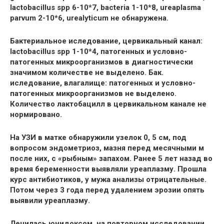
lactobacillus spp 6-10*7, bacteria 1-10*8, ureaplasma
parvum 2-10*6, urealyticum не обнаружена.
Бактериальное иследование, цервикальный канал:
lactobacillus spp 1-10*4, патогенных и условно-
патогенных микроорганизмов в диагностически
значимом количестве не выделено. Бак.
иследование, влагалище: патогенных и условно-
патогенных микроорганизмов не выделено.
Количество лактобацилл в цервикальном канале не
нормировано.
На УЗИ в матке обнаружили узелок 0, 5 см, под
вопросом эндометриоз, мазня перед месячными м
после них, с «рыбным» запахом. Ранее 5 лет назад во
время беременности выявляли уреаплазму. Прошла
курс антибиотиков, у мужа анализы отрицательные.
Потом через 3 года перед удалением эрозии опять
выявили уреаплазму.
Лечилась юнидоксом, на повторном исследовании