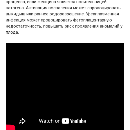
процесса, если женщина является носительницей
патогена. Активация воспаления может спровоцировать
выкидыш или раннее родоразрешение. Уреаплазменная
инфекция может провоцировать фетоплацентарную
недостаточность, повышать риск проявления аномалий у
плода.