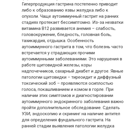
Гиперпродукция гастрина постепенно приводит
либо к образованию язвы желудка либо к
опухоли. Чаще аутоиммунный гастрит на ранних
стадиях протекает бессимптомно. Из-за нехватки
витамина В12 развивается анемия – слабость,
головокружение, бледность, головная боль,
тахикардия, отдышка. Особенность
аутоиммунного гастрита в том, что болезнь часто
встречается у страдающих прочими
аутоиммунными заболеваниями. Это нарушения в
работе щитовидной железы, коры
надпочечников, сахарный диабет и другое. Явные
патологии щитовидки – тиреоидит и диффузный
токсический зоб – проявляются осиплостью
голоса, покашливанием и комом в горле. При
наличии этих симптомов и диагностировании
аутоиммунного эндокринного заболевания важно
пройти дополнительное обследование. Сделать
УЗИ, эндоскопию и скрининг на наличие антител
для определения фундального гастрита. На
ранней стадии выявления патологии желудка