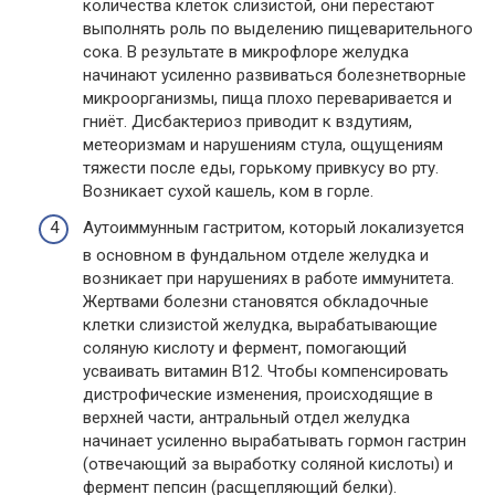
количества клеток слизистой, они перестают
выполнять роль по выделению пищеварительного
сока. В результате в микрофлоре желудка
начинают усиленно развиваться болезнетворные
микроорганизмы, пища плохо переваривается и
гниёт. Дисбактериоз приводит к вздутиям,
метеоризмам и нарушениям стула, ощущениям
тяжести после еды, горькому привкусу во рту.
Возникает сухой кашель, ком в горле.
Аутоиммунным гастритом, который локализуется
в основном в фундальном отделе желудка и
возникает при нарушениях в работе иммунитета.
Жертвами болезни становятся обкладочные
клетки слизистой желудка, вырабатывающие
соляную кислоту и фермент, помогающий
усваивать витамин В12. Чтобы компенсировать
дистрофические изменения, происходящие в
верхней части, антральный отдел желудка
начинает усиленно вырабатывать гормон гастрин
(отвечающий за выработку соляной кислоты) и
фермент пепсин (расщепляющий белки).