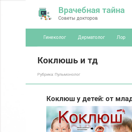
Перейти
Врачебная тайна
к
контенту
Советы докторов
Гинеколог
Дерматолог
Лор
Коклюшь и тд
Рубрика:
Пульмонолог
Коклюш у детей: от мла