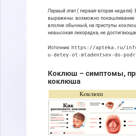
Первый этап
( первая-вторая неделя).
выражены: возможно покашливание с 
вполне обычный, на приступы коклюш
невысокая лихорадка, не достигающая 
Источник:
https://apteka.ru/inf
u-detey-ot-mladentsev-do-podr
Коклюш – симптомы, при
коклюша