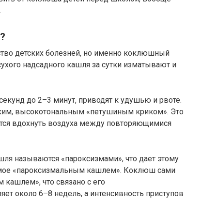
.
?
тво детских болезней, но именно коклюшный
ухого надсадного кашля за сутки изматывают и
секунд до 2–3 минут, приводят к удушью и рвоте.
ким, высокотональным «петушиным криком». Это
ется вдохнуть воздуха между повторяющимися
ля называются «пароксизмами», что дает этому
емое «пароксизмальным кашлем». Коклюш сами
 кашлем», что связано с его
яет около 6–8 недель, а интенсивность приступов