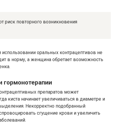
т риск повторного возникновения
 использовании оральных контрацептивов не
дит в норму, а женщина обретает возможность
енка.
и гормонотерапии
контрацептивных препаратов может
да киста начинает увеличиваться в диаметре и
выделения. Некорректно подобранный
спровоцировать сгущение крови и увеличить
аболеваний.