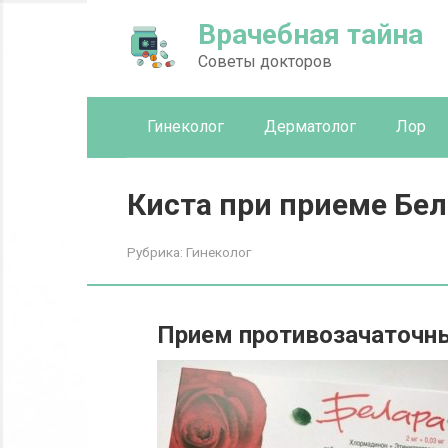
Перейти
Врачебная тайна
к
контенту
Советы докторов
Гинеколог
Дерматолог
Лор
Киста при приеме Бел
Рубрика:
Гинеколог
Прием противозачаточны