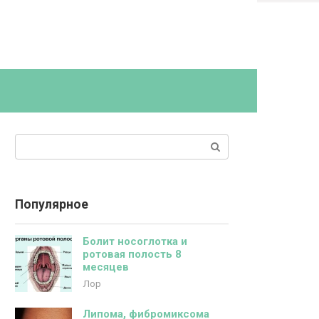
Поиск:
Популярное
Болит носоглотка и
ротовая полость 8
месяцев
Лор
Липома, фибромиксома