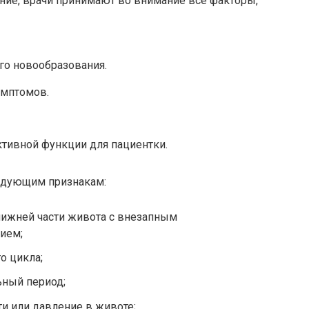
ние, врачи принимают во внимание все факторы,
ого новообразования.
имптомов.
тивной функции для пациентки.
едующим признакам:
ижней части живота с внезапным
ием;
о цикла;
ьный период;
ти или давление в животе;