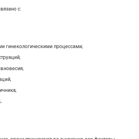
вязано с:
и гинекологическими процессами;
труаций;
вновесия;
аций;
ичника;
;