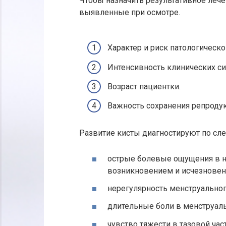
Чтобы назначить результативное лече
выявленные при осмотре.
Характер и риск патологическ
Интенсивность клинических с
Возраст пациентки.
Важность сохранения репродук
Развитие кисты диагностируют по сл
острые болевые ощущения в н
возникновением и исчезновен
нерегулярность менструальног
длительные боли в менструал
чувство тяжести в тазовой час