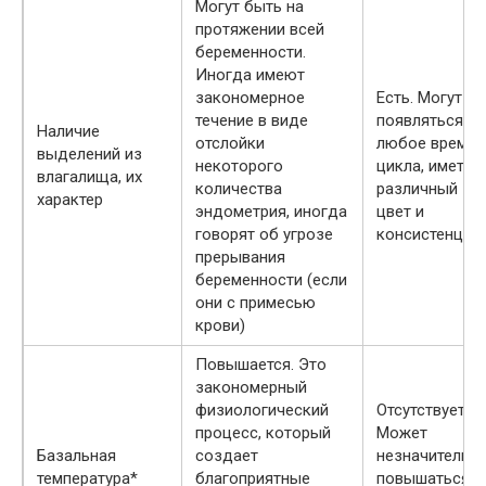
Могут быть на
протяжении всей
беременности.
Иногда имеют
закономерное
Есть. Могут
течение в виде
появляться в
Наличие
отслойки
любое время
выделений из
некоторого
цикла, иметь
влагалища, их
количества
различный
характер
эндометрия, иногда
цвет и
говорят об угрозе
консистенцию
прерывания
беременности (если
они с примесью
крови)
Повышается. Это
закономерный
физиологический
Отсутствует.
процесс, который
Может
Базальная
создает
незначительн
температура*
благоприятные
повышаться с