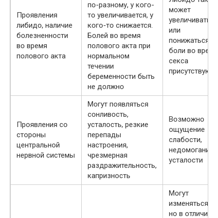
по-разному, у кого-
может
Проявления
то увеличивается, у
увеличиватьс
либидо, наличие
кого-то снижается.
или
болезненности
Болей во время
понижаться,
во время
полового акта при
боли во время
полового акта
нормальном
секса
течении
присутствуют
беременности быть
не должно
Могут появляться
сонливость,
Возможно
Проявления со
усталость, резкие
ощущение
стороны
перепады
слабости,
центральной
настроения,
недомогания,
нервной системы
чрезмерная
усталости
раздражительность,
капризность
Могут
изменяться,
но в отличие