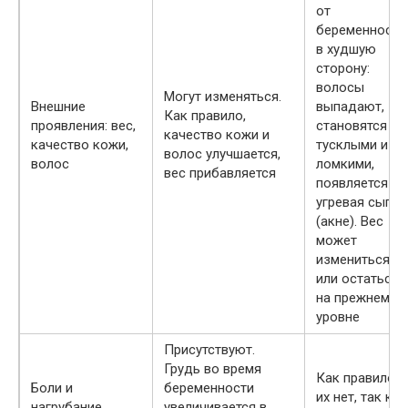
от
беременности
в худшую
сторону:
волосы
Могут изменяться.
Внешние
выпадают,
Как правило,
проявления: вес,
становятся
качество кожи и
качество кожи,
тусклыми и
волос улучшается,
волос
ломкими,
вес прибавляется
появляется
угревая сыпь
(акне). Вес
может
измениться
или остаться
на прежнем
уровне
Присутствуют.
Грудь во время
Как правило,
Боли и
беременности
их нет, так как
нагрубание
увеличивается в