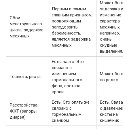
Может быть
Первым и самым
задержка или
главным признаком,
изменение
Сбои
позволяющим
характера
менструального
заподозрить
месячных,
цикла, задержка
беременность,
например,
месячных
является задержка
очень
месячных
скудные
выделения.
Есть, часто. Это
связано с
изменением
Может быть,
Тошнота, рвота
гормонального
но редко
фона, состава
крови
Есть. Это опять же
Есть. Связано
Расстройства
связано с
с давлением
ЖКТ (запоры,
гормональным
кисты на
диарея)
скачком
кишечник