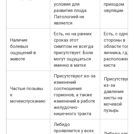
условия для
приходом
развития плода.
овуляции
Патологией не
является
Есть, но на ранних
Есть, с одной
Наличие
сроках этот
стороны в
болевых
симптом не всегда
области того
ощущений в
присутствует. Боли
яичника, где
животе
могут ощущаться
расположена
именно в матке
киста
Присутствуют из-за
Присутствуют
изменений
из-за
Частые позывы
соотношения
давления
к
гормонов, а также
кисты на
мочеиспусканию
изменений в работе
мочевой
желудочно-
пузырь
кишечного тракта
Либидо
проявляется у всех
Либидо также