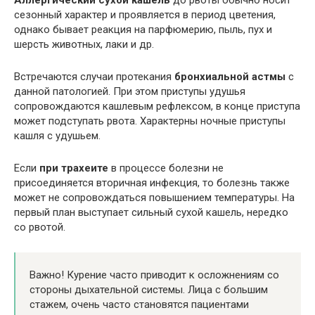
Аллергический сухой кашель
до рвоты обычно носит
сезонный характер и проявляется в период цветения,
однако бывает реакция на парфюмерию, пыль, пух и
шерсть животных, лаки и др.
Встречаются случаи протекания
бронхиальной астмы
с
данной патологией. При этом приступы удушья
сопровождаются кашлевым рефлексом, в конце приступа
может подступать рвота. Характерны ночные приступы
кашля с удушьем.
Если
при трахеите
в процессе болезни не
присоединяется вторичная инфекция, то болезнь также
может не сопровождаться повышением температуры. На
первый план выступает сильный сухой кашель, нередко
со рвотой.
Важно! Курение часто приводит к осложнениям со
стороны дыхательной системы. Лица с большим
стажем, очень часто становятся пациентами