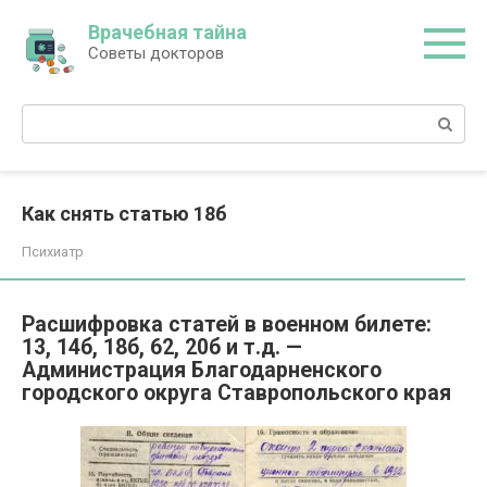
Перейти
Врачебная тайна
к
Советы докторов
контенту
Поиск:
Как снять статью 18б
Психиатр
Расшифровка статей в военном билете:
13, 14б, 18б, 62, 20б и т.д. —
Администрация Благодарненского
городского округа Ставропольского края