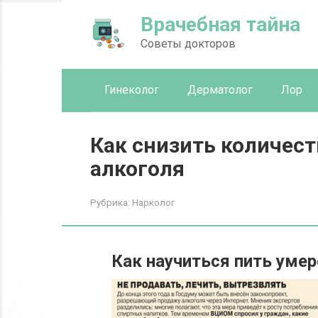
Перейти
Врачебная тайна
к
контенту
Советы докторов
Гинеколог
Дерматолог
Лор
Как снизить количес
алкоголя
Рубрика:
Нарколог
Как научиться пить уме