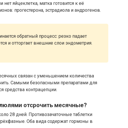
и нет яйцеклетка, матка готовится к её
онов: прогестерона, эстрадиола и андрогенов.
инается обратный процесс: резко падает
тся и отторгает внешние слои эндометрия.
есячных связан с уменьшением количества
чить. Самыми безопасными препаратами для
ся средства контрацепции.
илюлями отсрочить месячные?
оло 28 дней. Противозачаточные таблетки
 трёхфазные. Оба вида содержат гормоны в