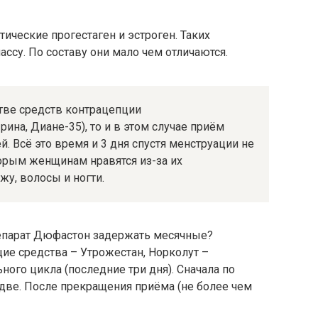
ческие прогестаген и эстроген. Таких
ссу. По составу они мало чем отличаются.
тве средств контрацепции
на, Диане-35), то и в этом случае приём
й. Всё это время и 3 дня спустя менструации не
торым женщинам нравятся из-за их
жу, волосы и ногти.
репарат Дюфастон задержать месячные?
ие средства – Утрожестан, Норколут –
ого цикла (последние три дня). Сначала по
 две. После прекращения приёма (не более чем