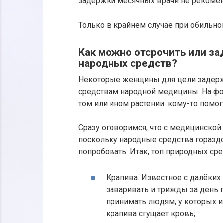
задержки месячных врачи не рекоме
Только в крайнем случае при обильной
Как можно отсрочить или з
народных средств?
Некоторые женщины для цели задерж
средствам народной медицины. На фо
том или ином растении: кому-то помогл
Сразу оговоримся, что с медицинской
поскольку народные средства горазд
попробовать. Итак, топ природных сре
Крапива. Известное с далёки
заваривать и трижды за день п
принимать людям, у которых и
крапива сгущает кровь;