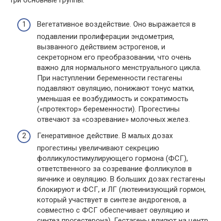
три основные группы.
Вегетативное воздействие. Оно выражается в
подавлении пролиферации эндометрия,
вызванного действием эстрогенов, и
секреторном его преобразовании, что очень
важно для нормального менструального цикла.
При наступлении беременности гестагены
подавляют овуляцию, понижают тонус матки,
уменьшая ее возбудимость и сократимость
(«протектор» беременности). Прогестины
отвечают за «созревание» молочных желез.
Генеративное действие. В малых дозах
прогестины увеличивают секрецию
фолликулостимулирующего гормона (ФСГ),
ответственного за созревание фолликулов в
яичнике и овуляцию. В больших дозах гестагены
блокируют и ФСГ, и ЛГ (лютеинизующий гормон,
который участвует в синтезе андрогенов, а
совместно с ФСГ обеспечивает овуляцию и
синтез прогестерона). Гестагены влияют на центр