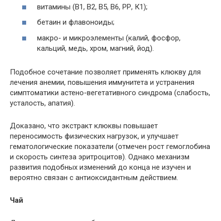
витамины (В1, В2, В5, В6, РР, К1);
бетаин и флавоноиды;
макро- и микроэлементы (калий, фосфор,
кальций, медь, хром, магний, йод).
Подобное сочетание позволяет применять клюкву для
лечения анемии, повышения иммунитета и устранения
симптоматики астено-вегетативного синдрома (слабость,
усталость, апатия).
Доказано, что экстракт клюквы повышает
переносимость физических нагрузок, и улучшает
гематологические показатели (отмечен рост гемоглобина
и скорость синтеза эритроцитов). Однако механизм
развития подобных изменений до конца не изучен и
вероятно связан с антиоксидантным действием.
Чай