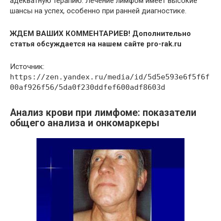
адекватную терапию. Лечение лимфом имеет высокие
шансы на успех, особенно при ранней диагностике.
ЖДЕМ ВАШИХ КОММЕНТАРИЕВ!
Дополнительно
статья обсуждается на
нашем сайте pro-rak.ru
Источник:
https://zen.yandex.ru/media/id/5d5e593e6f5f6f
00af926f56/5da0f230ddfef600adf8603d
Анализ крови при лимфоме: показатели
общего анализа и онкомаркеры