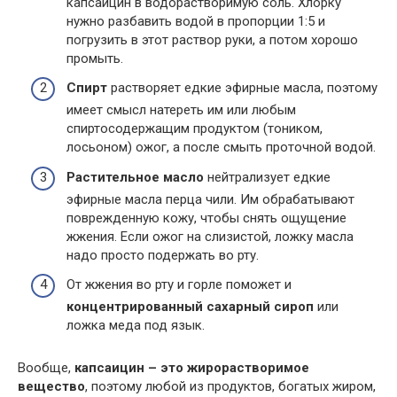
капсаицин в водорастворимую соль. Хлорку
нужно разбавить водой в пропорции 1:5 и
погрузить в этот раствор руки, а потом хорошо
промыть.
Спирт
растворяет едкие эфирные масла, поэтому
имеет смысл натереть им или любым
спиртосодержащим продуктом (тоником,
лосьоном) ожог, а после смыть проточной водой.
Растительное масло
нейтрализует едкие
эфирные масла перца чили. Им обрабатывают
поврежденную кожу, чтобы снять ощущение
жжения. Если ожог на слизистой, ложку масла
надо просто подержать во рту.
От жжения во рту и горле поможет и
концентрированный сахарный сироп
или
ложка меда под язык.
Вообще,
капсаицин – это жирорастворимое
вещество
, поэтому любой из продуктов, богатых жиром,