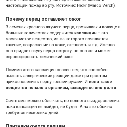
настоящий пожар во рту. Источник: Flickr (Marco Verch).
Почему перец оставляет ожог
В семенах красного жгучего перца, прожилках и кожице в
больших количествах содержится
капсаицин
– это
маслянистое вещество, из-за которого появляется
жжение, покраснение на коже, отечность и т.д. Именно
оно придает вкусу перца остроту, но оно же и может
спровоцировать химический ожог.
Помимо этого капсаицин опасен тем, что способен
вызвать аллергические реакции даже при простом
прикосновении к перцу голыми руками. И
если такое
вещество попало в организм, выводится оно долго
.
Симптомы можно облегчить, но полного выздоровления,
пока капсаицин не выйдет, не будет. А на это обычно
требуется несколько дней.
Признаки ожога перцем