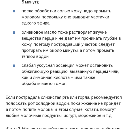
5 минут);
после обработки солью кожу надо промыть
молоком, поскольку оно выводит частички
едкого эфира;
оливковое масло тоже растворяет жгучие
вещества перца и не дает им проникать глубже в
кожу, поэтому пострадавший участок следует
протирать им около минуты, а потом промыть
теплой водой;
слабая уксусная эссенция может остановить
обжигающую реакцию, вызванную перцем чили,
как и лимонная кислота – ими также
обрабатывается ожог.
Если пострадала слизистая рта или горла, рекомендуется
полоскать рот холодной водой, пока жжение не пройдет,
а потом попить молока. В этом случае, кстати, помогут
любые молочные продукты: йогурт, мороженое и т.д.
Фото 2. Молоко способно устранить едкое воздействие