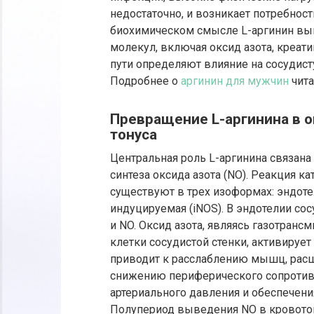
недостаточно, и возникает потребност
биохимическом смысле L-аргинин вы
молекул, включая оксид азота, креат
пути определяют влияние на сосудис
Подробнее о
аргинин для мужчин
чита
Превращение L-аргинина в о
тонуса
Центральная роль L-аргинина связана
синтеза оксида азота (NO). Реакция 
существуют в трех изоформах: эндоте
индуцируемая (iNOS). В эндотелии со
и NO. Оксид азота, являясь газотра
клетки сосудистой стенки, активируе
приводит к расслаблению мышц, расш
снижению периферического сопротивл
артериального давления и обеспечения
Полупериод выведения NO в кровоток