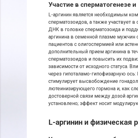
Участие в сперматогенезе и
L-аргинин является необходимым комп
сперматозоидов, а также участвует в
ДНК в головке сперматозоида и под
аргинина в семенной плазме мужчин 
пациентов с олигоспермией или асте
дополнительный прием аргинина в те
сперматозоидов и повысить их подвиж
зависимости от исходного статуса. Вл
через гипоталамо-гипофизарную ось: 
стимулирует высвобождение гонадоли
лютеинизирующего гормона и, как сле
достоверной связи между дозой аргин
установлено; эффект носит модулиру
L-аргинин и физическая