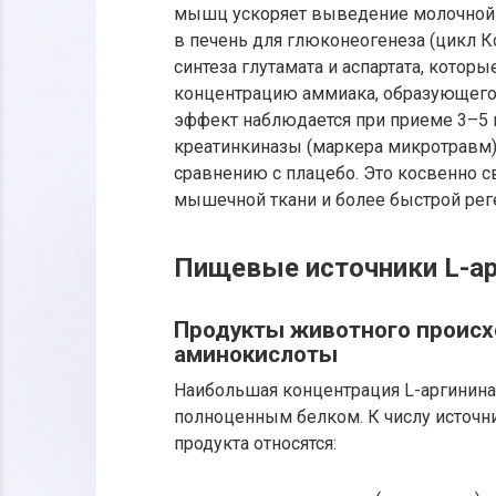
мышц ускоряет выведение молочной ки
в печень для глюконеогенеза (цикл Ко
синтеза глутамата и аспартата, котор
концентрацию аммиака, образующегос
эффект наблюдается при приеме 3–5 г
креатинкиназы (маркера микротравм)
сравнению с плацебо. Это косвенно 
мышечной ткани и более быстрой рег
Пищевые источники L-ар
Продукты животного проис
аминокислоты
Наибольшая концентрация L-аргинина 
полноценным белком. К числу источн
продукта относятся: