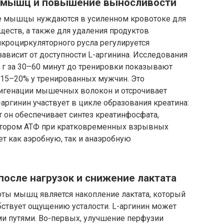
 мышц и повышение выносливости
е мышцы нуждаются в усиленном кровотоке для
ществ, а также для удаления продуктов
кроциркуляторного русла регулируется
зависит от доступности L-аргинина. Исследования
 г за 30–60 минут до тренировки показывают
15–20% у тренированных мужчин. Это
сигенации мышечных волокон и отсрочивает
-аргинин участвует в цикле образования креатина:
 он обеспечивает синтез креатинфосфата,
атором АТФ при кратковременных взрывных
т как аэробную, так и анаэробную
после нагрузок и снижение лактата
оты мышц является накопление лактата, который
бствует ощущению усталости. L-аргинин может
ми путями. Во-первых, улучшение перфузии