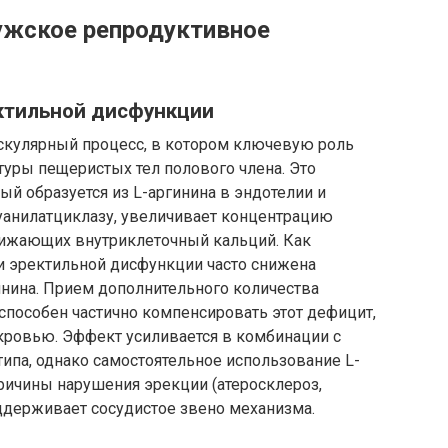
мужское репродуктивное
ктильной дисфункции
скулярный процесс, в котором ключевую роль
туры пещеристых тел полового члена. Это
ый образуется из L-аргинина в эндотелии и
гуанилатциклазу, увеличивает концентрацию
нижающих внутриклеточный кальций. Как
ри эректильной дисфункции часто снижена
инина. Прием дополнительного количества
 способен частично компенсировать этот дефицит,
кровью. Эффект усиливается в комбинации с
ипа, однако самостоятельное использование L-
причины нарушения эрекции (атеросклероз,
оддерживает сосудистое звено механизма.