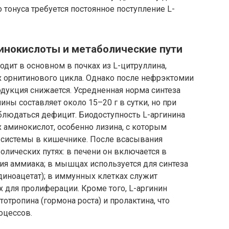
 тонуса требуется постоянное поступление L-
инокислоты и метаболические пути
одит в основном в почках из L-цитруллина,
х орнитинового цикла. Однако после нефрэктомии
одукция снижается. Усредненная норма синтеза
ны составляет около 15–20 г в сутки, но при
блюдаться дефицит. Биодоступность L-аргинина
х аминокислот, особенно лизина, с которым
е системы в кишечнике. После всасывания
олических путях: в печени он включается в
я аммиака; в мышцах используется для синтеза
диноацетат); в иммунных клетках служит
 для пролиферации. Кроме того, L-аргинин
отропина (гормона роста) и пролактина, что
оцессов.