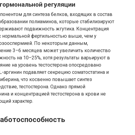
 гормональной регуляции
онентом для синтеза белков, входящих в состав
 образовании полиаминов, которые стабилизируют
держивают подвижность жгутика. Концентрация
с нормальной фертильностью выше, чем у
нозооспермией. По некоторым данным,
чение 3–6 месяцев может увеличить количество
ность на 10–25%, хотя результаты варьируют в
ияние на уровень тестостерона опосредовано
L-аргинин подавляет секрецию соматостатина и
берина, что косвенно повышает синтез
дствие, тестостерона. Однако прямой
ина и концентрацией тестостерона в крови не
ющий характер.
 работоспособность