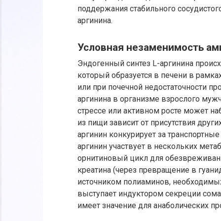
поддержания стабильного сосудистого
аргинина.
Условная незаменимость ам
Эндогенный синтез L-аргинина происх
который образуется в печени в рамка
или при почечной недостаточности пр
аргинина в организме взрослого мужчи
стрессе или активном росте может на
из пищи зависит от присутствия други
аргинин конкурирует за транспортны
аргинин участвует в нескольких метаб
орнитиновый цикл для обезвреживани
креатина (через превращение в гуани
источником полиаминов, необходимых
выступает индуктором секреции сомат
имеет значение для анаболических пр