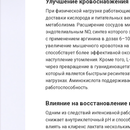
Улучшение кровоснабжения
При физической нагрузке работающи
доставки кислорода и питательных ве
метаболизма. Расширение сосудов ми
эндотелиальным NO, синтез которого 
с применением аргинина в дозах 6–10
увеличение мышечного кровотока на 
способствует более эффективной ок
наступление утомления. Кроме того, L
через превращение в гуанидиноацетат
который является быстрым ресинтез
нагрузках. Аминокислота поддерживае
работоспособность.
Влияние на восстановление 
Одним из следствий интенсивной раб
снижает внутриклеточный pH и спосо
влиять на клиренс лактата нескольки