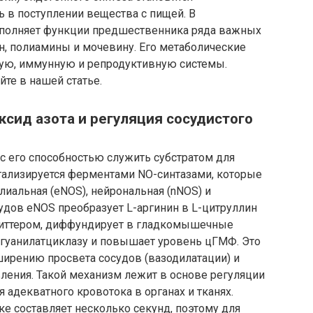
ь в поступлении вещества с пищей. В
полняет функции предшественника ряда важных
ин, полиамины и мочевину. Его метаболические
тую, иммунную и репродуктивную системы.
йте в нашей статье.
ксид азота и регуляция сосудистого
 с его способностью служить субстратом для
катализируется ферментами NO-синтазами, которые
лиальная (eNOS), нейрональная (nNOS) и
судов eNOS преобразует L-аргинин в L-цитруллин
нсмиттером, диффундирует в гладкомышечные
т гуанилатциклазу и повышает уровень цГМФ. Это
ирению просвета сосудов (вазодилатации) и
ения. Такой механизм лежит в основе регуляции
 адекватного кровотока в органах и тканях.
е составляет несколько секунд, поэтому для