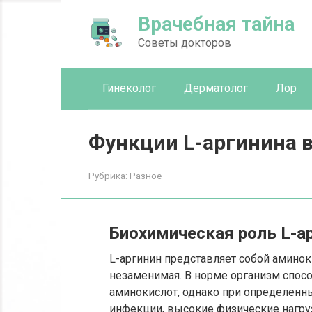
Перейти
Врачебная тайна
к
контенту
Советы докторов
Гинеколог
Дерматолог
Лор
Функции L-аргинина 
Рубрика:
Разное
Биохимическая роль L-ар
L-аргинин представляет собой аминок
незаменимая. В норме организм спосо
аминокислот, однако при определенны
инфекции, высокие физические нагруз