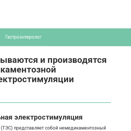
Гастроэнтеролог
тываются и производятся
икаментозной
ектростимуляции
ьная электростимуляция
 (ТЭС) представляет собой немедикаментозный