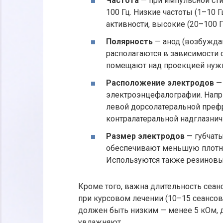
Частота
— при импульсной сти
100 Гц. Низкие частоты (1–10 
активности, высокие (20–100 Г
Полярность
— анод (возбужда
располагаются в зависимости 
помещают над проекцией нужн
Расположение электродов
— 
электроэнцефалографии. Напр
левой дорсолатеральной префро
контралатеральной надглазнич
Размер электродов
— губчаты
обеспечивают меньшую плотно
Используются также резиновы
Кроме того, важна длительность сеан
при курсовом лечении (10–15 сеансов
должен быть низким — менее 5 кОм, 
увлажняют.