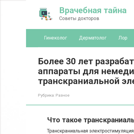
Перейти
Врачебная тайна
к
контенту
Советы докторов
Гинеколог
Дерматолог
Лор
Более 30 лет разраба
аппараты для немед
транскраниальной эл
Рубрика:
Разное
Что такое транскраниал
Транскраниальная электростимуляция