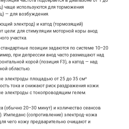
муляции частота подбирается в диапазоне от 1 до
Гц) чаще используются для торможения
ц) — для возбуждения.
ющий электрод) и катод (тормозящий)
от цели: для стимуляции моторной коры анод
ого участка.
стандартные позиции задаются по системе 10–20
имер, при депрессии анод часто размещают над
нтальной корой (позиция F3), а катод — над
ной областью.
е электроды площадью от 25 до 35 см²
сть тока и снижают риск раздражения кожи.
е электроды с токопроводящим гелем.
са (обычно 20–30 минут) и количество сеансов
). Импеданс (сопротивление) электрод-кожа
для чего кожу предварительно очищают и