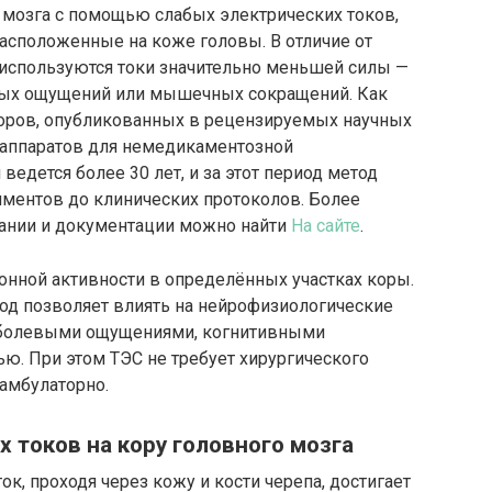
 мозга с помощью слабых электрических токов,
асположенные на коже головы. В отличие от
 используются токи значительно меньшей силы —
левых ощущений или мышечных сокращений. Как
зоров, опубликованных в рецензируемых научных
о аппаратов для немедикаментозной
едется более 30 лет, и за этот период метод
иментов до клинических протоколов. Более
ании и документации можно найти
На сайте
.
онной активности в определённых участках коры.
од позволяет влиять на нейрофизиологические
, болевыми ощущениями, когнитивными
ю. При этом ТЭС не требует хирургического
амбулаторно.
 токов на кору головного мозга
к, проходя через кожу и кости черепа, достигает