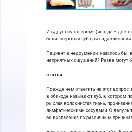
И вдруг спустя время (иногда – дово
болит мертвый зуб при надавливании 
Пациент в недоумении: казалось бы, 
неприятных ощущений? Разве могут б
статьи:
Прежде чем ответить на этот вопрос, 
в обиходе называют зуб, в котором п
рыхлая волокнистая ткань, пронизан
лимфатическими сосудами. О депульпи
ее воспаления по различным причинам:
Называть депульпированный зуб «мер