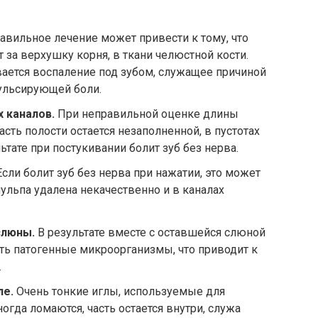
вильное лечение может привести к тому, что
 за верхушку корня, в ткани челюстной кости.
вается воспаление под зубом, служащее причиной
пульсирующей боли.
 каналов.
При неправильной оценке длины
сть полости остается незаполненной, в пустотах
ьтате при постукивании болит зуб без нерва.
сли болит зуб без нерва при нажатии, это может
пульпа удалена некачественно и в каналах
слюны.
В результате вместе с оставшейся слюной
сть патогенные микроорганизмы, что приводит к
.
ле.
Очень тонкие иглы, используемые для
ногда ломаются, часть остается внутри, служа