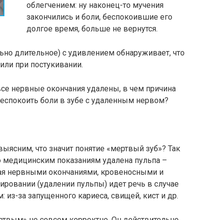
облегчением: ну наконец-то мучения
закончились и боли, беспокоившие его
долгое время, больше не вернутся.
льно длительное) с удивлением обнаруживает, что
или при постукивании.
все нервные окончания удалены, в чем причина
еспокоить боли в зубе с удаленным нервом?
выясним, что значит понятие «мертвый зуб»? Так
о медицинским показаниям удалена пульпа –
ная нервными окончаниями, кровеносными и
ровании (удалении пульпы) идет речь в случае
 из-за запущенного кариеса, свищей, кист и др.
твым» не совсем корректно. Он действительно