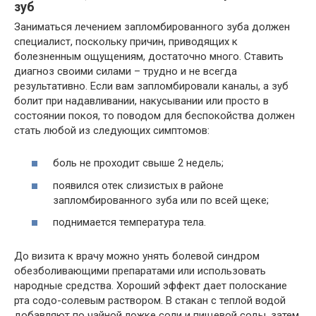
зуб
Заниматься лечением запломбированного зуба должен
специалист, поскольку причин, приводящих к
болезненным ощущениям, достаточно много. Ставить
диагноз своими силами – трудно и не всегда
результативно. Если вам запломбировали каналы, а зуб
болит при надавливании, накусывании или просто в
состоянии покоя, то поводом для беспокойства должен
стать любой из следующих симптомов:
боль не проходит свыше 2 недель;
появился отек слизистых в районе
запломбированного зуба или по всей щеке;
поднимается температура тела.
До визита к врачу можно унять болевой синдром
обезболивающими препаратами или использовать
народные средства. Хороший эффект дает полоскание
рта содо-солевым раствором. В стакан с теплой водой
добавляют по чайной ложке соли и пищевой соды, затем