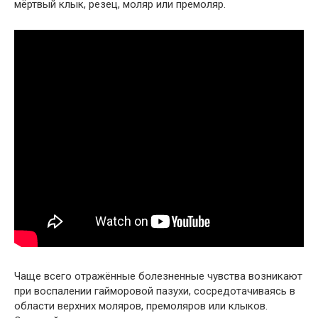
мёртвый клык, резец, моляр или премоляр.
Чаще всего отражённые болезненные чувства возникают
при воспалении гайморовой пазухи, сосредотачиваясь в
области верхних моляров, премоляров или клыков.