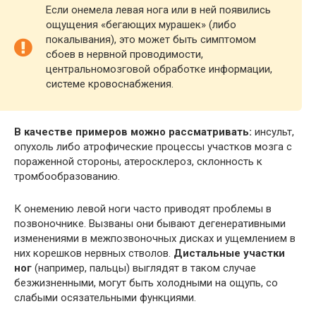
Если онемела левая нога или в ней появились
ощущения «бегающих мурашек» (либо
покалывания), это может быть симптомом
сбоев в нервной проводимости,
центральномозговой обработке информации,
системе кровоснабжения.
В качестве примеров можно рассматривать:
инсульт,
опухоль либо атрофические процессы участков мозга с
пораженной стороны, атеросклероз, склонность к
тромбообразованию.
К онемению левой ноги часто приводят проблемы в
позвоночнике. Вызваны они бывают дегенеративными
изменениями в межпозвоночных дисках и ущемлением в
них корешков нервных стволов.
Дистальные участки
ног
(например, пальцы) выглядят в таком случае
безжизненными, могут быть холодными на ощупь, со
слабыми осязательными функциями.