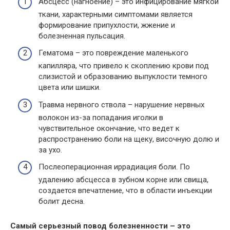
Абсцесс (нагноение) – это инфицирование мягкой
ткани, характерными симптомами является
формирование припухлости, жжение и
болезненная пульсация.
Гематома – это повреждение маленького
капилляра, что привело к скоплению крови под
слизистой и образованию выпуклости темного
цвета или шишки.
Травма нервного ствола – нарушение нервных
волокон из-за попадания иголки в
чувствительное окончание, что ведет к
распространению боли на щеку, височную долю и
за ухо.
Послеоперационная иррадиация боли. По
удалению абсцесса в зубном корне или свища,
создается впечатление, что в области инъекции
болит десна.
Самый серьезный повод болезненности – это