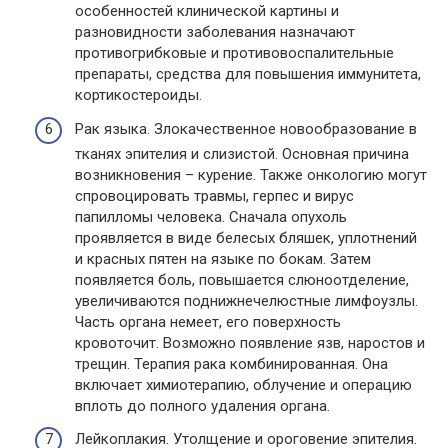
особенностей клинической картины и
разновидности заболевания назначают
противогрибковые и противовоспалительные
препараты, средства для повышения иммунитета,
кортикостероиды.
Рак языка. Злокачественное новообразование в
тканях эпителия и слизистой. Основная причина
возникновения – курение. Также онкологию могут
спровоцировать травмы, герпес и вирус
папилломы человека. Сначала опухоль
проявляется в виде белесых бляшек, уплотнений
и красных пятен на языке по бокам. Затем
появляется боль, повышается слюноотделение,
увеличиваются поднижнечелюстные лимфоузлы.
Часть органа немеет, его поверхность
кровоточит. Возможно появление язв, наростов и
трещин. Терапия рака комбинированная. Она
включает химиотерапию, облучение и операцию
вплоть до полного удаления органа.
Лейкоплакия. Утолщение и ороговение эпителия.