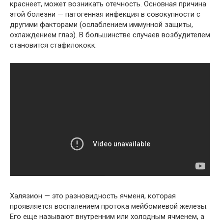
краснеет, может возникать отечность. Основная причина
этой болезни — патогенная инфекция в совокупности с
другими факторами (ослаблением иммунной защиты,
охлаждением глаз). В большинстве случаев возбудителем
становится стафилококк.
Халязион — это разновидность ячменя, которая
проявляется воспалением протока мейбомиевой железы.
Его еще называют внутренним или холодным ячменем, а