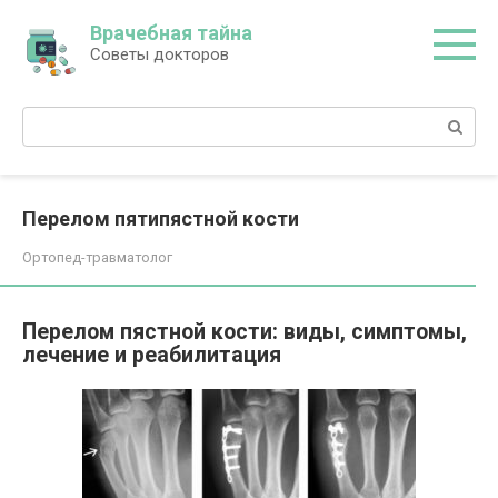
Перейти
Врачебная тайна
к
Советы докторов
контенту
Поиск:
Перелом пятипястной кости
Ортопед-травматолог
Перелом пястной кости: виды, симптомы,
лечение и реабилитация