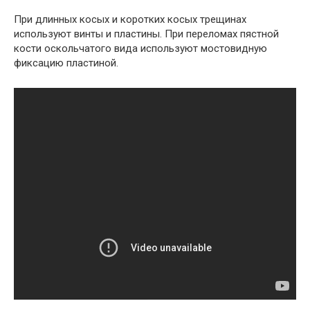
При длинных косых и коротких косых трещинах
используют винты и пластины. При переломах пястной
кости оскольчатого вида используют мостовидную
фиксацию пластиной.