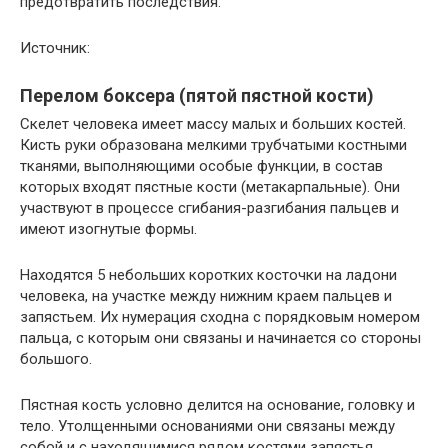
предотвратить последствия.
Источник:
Перелом боксера (пятой пястной кости)
Скелет человека имеет массу малых и больших костей.
Кисть руки образована мелкими трубчатыми костными
тканями, выполняющими особые функции, в состав
которых входят пястные кости (метакарпальные). Они
участвуют в процессе сгибания-разгибания пальцев и
имеют изогнутые формы.
Находятся 5 небольших коротких косточки на ладони
человека, на участке между нижним краем пальцев и
запястьем. Их нумерация сходна с порядковым номером
пальца, с которым они связаны и начинается со стороны
большого.
Пястная кость условно делится на основание, головку и
тело. Утолщенными основаниями они связаны между
собой и с находящимися рядом костями запястья.