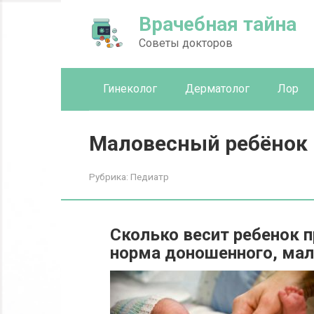
Перейти
Врачебная тайна
к
контенту
Советы докторов
Гинеколог
Дерматолог
Лор
Маловесный ребёнок
Рубрика:
Педиатр
Сколько весит ребенок п
норма доношенного, ма