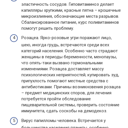
эластичность сосудов. Гиповитаминоз делает
капилляры хрупкими, красные пятна – крошечные
микроизлияния, обозначающие места разрывов.
Сбалансированное питание, курс поливитаминов
помогут решить проблему.
Розацеа. Ярко-розовые угри поражают лицо,
шею, иногда грудь, встречаются среди всех
категорий населения. Особенно часто страдают
женщины в периоды беременности, менопаузы,
что опять-таки вызвано гормональными
изменениями. Розацеа доставляет массу
психологических неприятностей; купировать зуд,
припухлость помогают местные средства с
антибиотиками. Причины возникновения розацеа
– предмет медицинских споров, для лечения
потребуется пройти обследование
пищеварительной системы, проверить состояние
иммунитета, сдать соскобы на демодекоз.
Вирус папилломы человека. Встречается у
большинства населения планеты, особенно