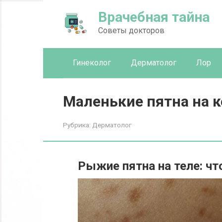
Перейти
Врачебная тайна
к
контенту
Советы докторов
Гинеколог
Дерматолог
Лор
Маленькие пятна на 
Рубрика:
Дерматолог
Рыжие пятна на теле: чт