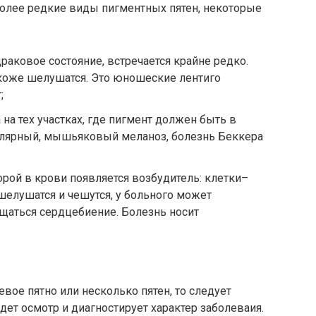
более редкие виды пигментных пятен, некоторые
раковое состояние, встречается крайне редко.
 коже шелушатся. Это юношеские лентиго
;
на тех участках, где пигмент должен быть в
улярный, мышьяковый меланоз, болезнь Беккера
орой в крови появляется возбудитель: клетки–
елушатся и чешутся, у больного может
щаться сердцебиение. Болезнь носит
евое пятно или несколько пятен, то следует
дет осмотр и диагностирует характер заболеваия.