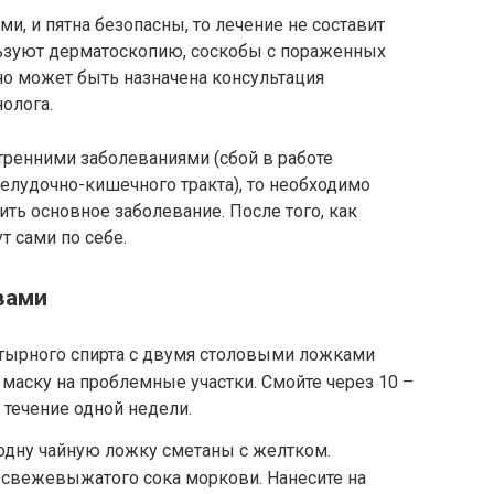
и, и пятна безопасны, то лечение не составит
льзуют дерматоскопию, соскобы с пораженных
но может быть назначена консультация
нолога.
утренними заболеваниями (сбой в работе
елудочно-кишечного тракта), то необходимо
ить основное заболевание. После того, как
т сами по себе.
вами
тырного спирта с двумя столовыми ложками
 маску на проблемные участки. Смойте через 10 –
в течение одной недели.
одну чайную ложку сметаны с желтком.
 свежевыжатого сока моркови. Нанесите на