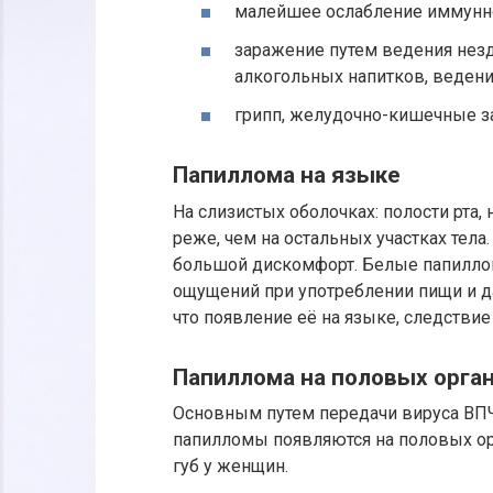
малейшее ослабление иммунн
заражение путем ведения незд
алкогольных напитков, веден
грипп, желудочно-кишечные за
Папиллома на языке
На слизистых оболочках: полости рта,
реже, чем на остальных участках тела
большой дискомфорт. Белые папиллом
ощущений при употреблении пищи и да
что появление её на языке, следстви
Папиллома на половых орга
Основным путем передачи вируса ВПЧ 
папилломы появляются на половых орг
губ у женщин.