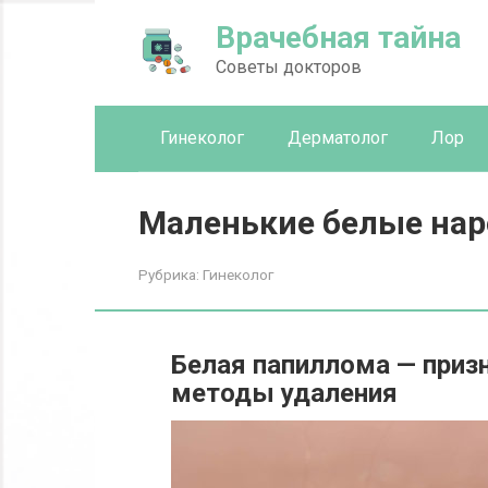
Перейти
Врачебная тайна
к
контенту
Советы докторов
Гинеколог
Дерматолог
Лор
Маленькие белые на
Рубрика:
Гинеколог
Белая папиллома — призн
методы удаления