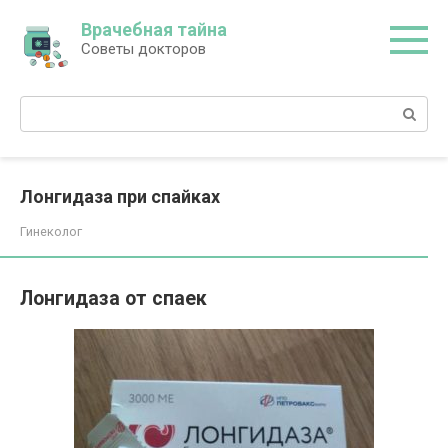
Перейти
Врачебная тайна
к
Советы докторов
контенту
Поиск:
Лонгидаза при спайках
Гинеколог
Лонгидаза от спаек