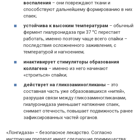
воспаления
– они повреждают ткани и
способствуют дальнейшему формированию в них
спаек;
устойчива к высоким температурам
– обычный
фермент гиалуронидаза при 37 °С перестает
работать, именно поэтому чаще всего спайки –
последствия осложненного заживления, с
температурой и нагноением;
инактивирует стимуляторы образования
коллагена
– именно из него начинают
«строиться» спайки;
действует на гликозаминогликаны
– это
составная часть уже образовавшихся «нитей»,
разрушая связи между гликозаминогликанами,
гиалуронидаза уменьшает натяжение спаек,
снимает отечность, повышает подвижность ранее
зафиксированных частей органов.
«Лонгидаза» – безопасное лекарство. Согласно
инструкции препарат имеет следующие преимущества: