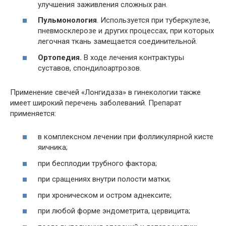
улучшения заживления сложных ран.
Пульмонология
. Используется при туберкулезе,
пневмосклерозе и других процессах, при которых
легочная ткань замещается соединительной.
Ортопедия.
В ходе лечения контрактуры
суставов, спондилоартрозов.
Применение свечей «Лонгидаза» в гинекологии также
имеет широкий перечень заболеваний. Препарат
применяется:
в комплексном лечении при фолликулярной кисте
яичника;
при бесплодии трубного фактора;
при сращениях внутри полости матки;
при хроническом и остром аднексите;
при любой форме эндометрита, цервицита;