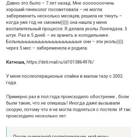
Давно это было – 7 лет назад. Мне оооооооочень
хороший гинеколог посоветовала – не могла
забеременеть несколько месяцев, решила не тянуть –
когда уже год не сможем))))) она нашла у меня
воспалительный процесся. Я делала уколы Лонгидаза. 5
штук. Раз в 5 дней. – их хранить в холодильнике.
Больныыыыыыыыыыыыыыыыыые они – эти уколы))))
через 5 мес – забеременела и родила.
Катюша,
https://deti.mail.ru/id1013864976/
У меня послеоперационые спайки в малом тазу с 2002
года.
Примерно раз в пол года происходило обострение , боли
были такие, что не опишешь! Иногда даже вызывали
скорую, потому что я не могла подняться с постели. И так
происходило несколько лет.
После очередной госпитализации, мой врач-