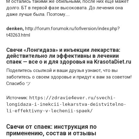
М остались такими же обильными, после них еще мажет
долго. БТ в первой фазе высоковата. До лечения она
даже лучше была. Поэтому…..
denken,
http://forum.forumok.ru/lofiversion/index.php?
t43263.html
Свечи «Лонгидаза» и инъекции лекарства:
действительно ли эффективны в лечении
спаек — все о и для здоровья на KrasotaDiet.ru
Поделитесь ссылкой и ваши друзья узнают, что вы
заботитесь о своем здоровье и придут к вам за советом!
Спасибо ツ
Источник:
https://zdravie4ever.ru/svechi-
longidaza-i-inekcii-lekarstva-deistvitelno-
li-effektivny-v-lechenii-spaek/
Свечи от спаек: инструкция по
применению, состав и отзывы