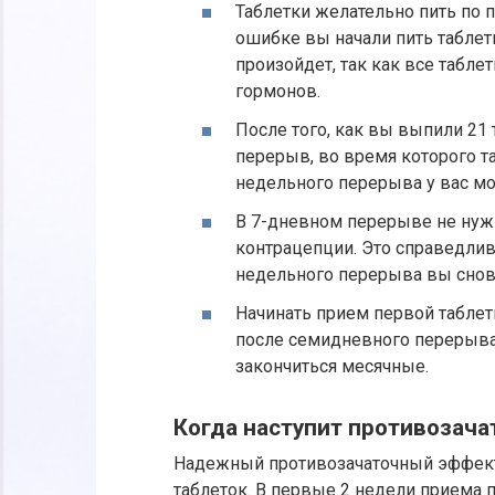
Таблетки желательно пить по п
ошибке вы начали пить таблетк
произойдет, так как все табл
гормонов.
После того, как вы выпили 21 
перерыв, во время которого та
недельного перерыва у вас мо
В 7-дневном перерыве не нуж
контрацепции. Это справедливо
недельного перерыва вы снова
Начинать прием первой таблет
после семидневного перерыва.
закончиться месячные.
Когда наступит противозач
Надежный противозачаточный эффект 
таблеток. В первые 2 недели приема