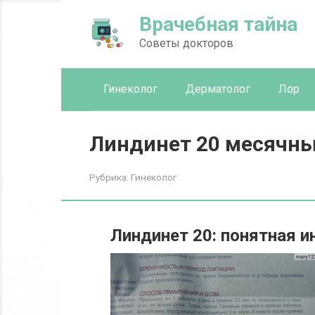
Перейти
Врачебная тайна
к
контенту
Советы докторов
Гинеколог
Дерматолог
Лор
Линдинет 20 месячны
Рубрика:
Гинеколог
Линдинет 20: понятная и