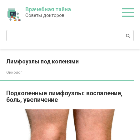
Перейти
Врачебная тайна
к
Советы докторов
контенту
Поиск:
Лимфоузлы под коленями
Онколог
Подколенные лимфоузлы: воспаление,
боль, увеличение