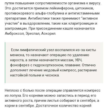
путем повышения сопротивляемости организма к вирусу.
Это достигается приемом лейкинферона, цитокинов,
противокоревого альфа-глобулина и антигистаминными
препаратами. Антибиотики также принимают “активное
участие” в выздоровлении, такие как кларитромицин и
азитромицин. При присоединении кашля назначается
Амброксол, Эреспал, Аскорил.
Если лимфатический узел воспалился из-за кисты
мениска, то назначают операцию по удалению
нароста, а затем назначается массаж, УВЧ,
фоноферез с гидрокортизоном, плавание. Отлично
дополняет лечение медовый компресс, растирание
настойкой полыни и чеснока.
Неплохо с болью после операции справляется компресс
из лопуха. Его корнями можно запастись в период его
активного роста, причем листья собирают в сентябре, а
корни в сентябре. Достаточное количество корней