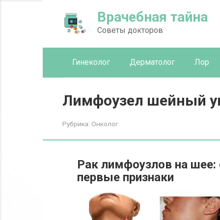
Перейти
Врачебная тайна
к
контенту
Советы докторов
Гинеколог
Дерматолог
Лор
Лимфоузел шейный ув
Рубрика:
Онколог
Рак лимфоузлов на шее: 
первые признаки