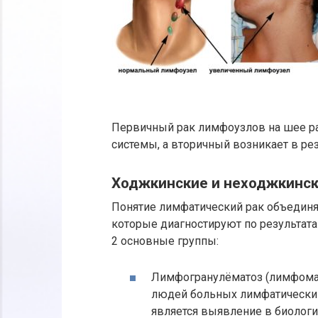
Первичный рак лимфоузлов на шее ра
системы, а вторичный возникает в рез
Ходжкинские и неходжкинс
Понятие лимфатический рак объединяе
которые диагностируют по результат
2 основные группы:
Лимфогранулёматоз (лимфома Х
людей больных лимфатическим
является выявление в биолог