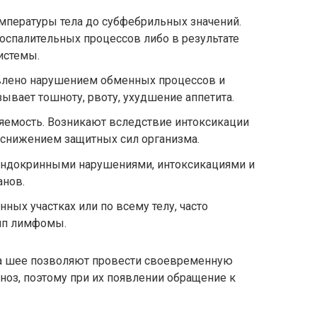
пературы тела до субфебрильных значений.
оспалительных процессов либо в результате
истемы.
влено нарушением обменных процессов и
вает тошноту, рвоту, ухудшение аппетита.
яемость. Возникают вследствие интоксикации
 снижением защитных сил организма.
 эндокринными нарушениями, интоксикациями и
анов.
нных участках или по всему телу, часто
ип лимфомы.
а шее позволяют провести своевременную
гноз, поэтому при их появлении обращение к