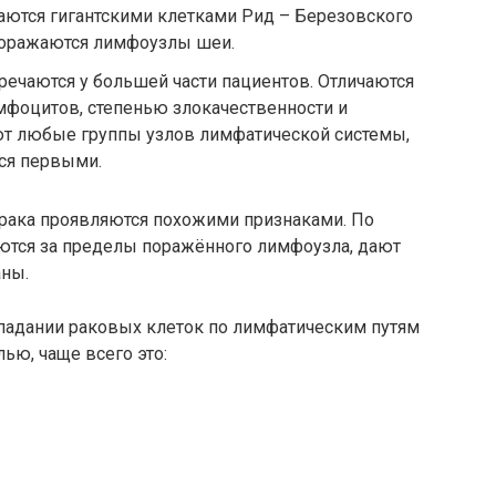
аются гигантскими клетками Рид – Березовского
 поражаются лимфоузлы шеи.
ечаются у большей части пациентов. Отличаются
мфоцитов, степенью злокачественности и
ют любые группы узлов лимфатической системы,
ся первыми.
рака проявляются похожими признаками. По
ются за пределы поражённого лимфоузла, дают
аны.
падании раковых клеток по лимфатическим путям
ью, чаще всего это: