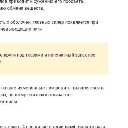
лов приводит к сужению его просвета,
ию обмена веществ.
тых оболочек, глазных склер появляется при
лчевыводящие пути.
е круги под глазами и неприятный запах изо
.
ов на шее изменённые лимфоциты выявляются в
лах, поэтому признаки отличаются
ечением.
 выделяют 4 основные стадии лимфоидного рака