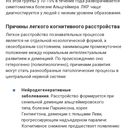
Из этой группы у 10-15% в течение года разворачивается
симптоматика болезни Альцгеймера. ЛКР чаще
диагностируется у людей с низким уровнем образования.
Причины легкого когнитивного расстройства
Легкое расстройство познавательных процессов
является не отдельной нозологической формой, а
своеобразным состоянием, занимающим промежуточное
положение между нормальным интеллектуальным
развитием и деменцией. По происхождению оно
гетерогенно (полиэтиологично), причинами развития
могут стать разнообразные патологические процессы в
центральной нервной системе:
Нейродегенеративные
заболевания.
Расстройство формируется при
сенильной деменции альцгеймеровского
типа, болезни Паркинсона, хорее
Гентингтона, деменции с тельцами Леви,
прогрессирующем надъядерном параличе.
Когнитивное снижение предшествует появлению