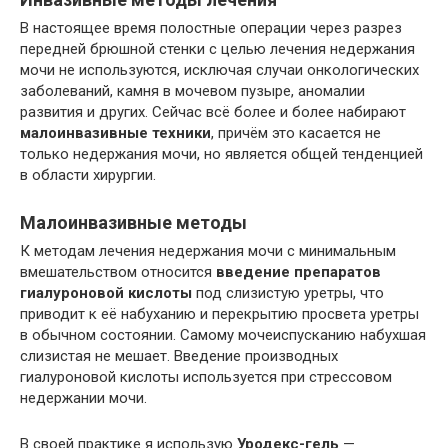
В настоящее время полостные операции через разрез
передней брюшной стенки с целью лечения недержания
мочи не используются, исключая случаи онкологических
заболеваний, камня в мочевом пузыре, аномалии
развития и других. Сейчас всё более и более набирают
малоинвазивные техники
, причём это касается не
только недержания мочи, но является общей тенденцией
в области хирургии.
Малоинвазивные методы
К методам лечения недержания мочи с минимальным
вмешательством относится
введение препаратов
гиалуроновой кислоты
под слизистую уретры, что
приводит к её набуханию и перекрытию просвета уретры
в обычном состоянии. Самому мочеиспусканию набухшая
слизистая не мешает. Введение производных
гиалуроновой кислоты используется при стрессовом
недержании мочи.
В своей практике я использую
Уродекс-гель
—