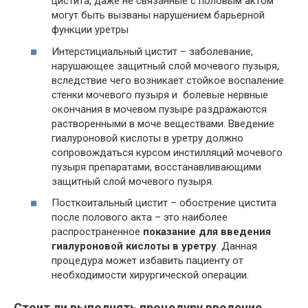
цистита, даже не связанные с половым актом
могут быть вызваны нарушением барьерной
функции уретры
Интерстициальный цистит – заболевание,
нарушающее защитный слой мочевого пузыря,
вследствие чего возникает стойкое воспаление
стенки мочевого пузыря и болевые нервные
окончания в мочевом пузыре раздражаются
растворенными в моче веществами. Введение
гиалуроновой кислоты в уретру должно
сопровождаться курсом инстилляций мочевого
пузыря препаратами, восстанавливающими
защитный слой мочевого пузыря.
Посткоитальный цистит – обострение цистита
после полового акта – это наиболее
распространенное
показание для введения
гиалуроновой кислоты в уретру
. Данная
процедура может избавить пациенту от
необходимости хирургической операции.
Стоит ли выполнять процедуру введение