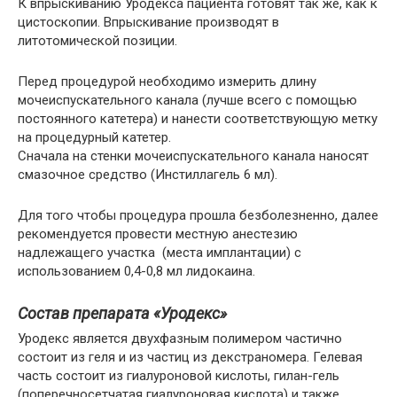
К впрыскиванию Уродекса пациента готовят так же, как к
цистоскопии. Впрыскивание производят в
литотомической позиции.
Перед процедурой необходимо измерить длину
мочеиспускательного канала (лучше всего с помощью
постоянного катетера) и нанести соответствующую метку
на процедурный катетер.
Сначала на стенки мочеиспускательного канала наносят
смазочное средство (Инстиллагель 6 мл).
Для того чтобы процедура прошла безболезненно, далее
рекомендуется провести местную анестезию
надлежащего участка (места имплантации) с
использованием 0,4-0,8 мл лидокаина.
Состав препарата «Уродекс»
Уродекс является двухфазным полимером частично
состоит из геля и из частиц из декстраномера. Гелевая
часть состоит из гиалуроновой кислоты, гилан-гель
(поперечносетчатая гиалуроновая кислота) и также