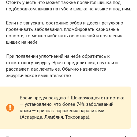
Стоить учесть что может так-же появится шишка под
подбородком, шишка на губе и шишка на языке и под ним.
Если не запускать состояние зубов и десен, регулярно
пролечивать заболевания, пломбировать кариозные
полости, то можно избежать осложнений и появления
шишек на небе.
При появлении уплотнений на небе обратитесь к
стоматологу-хирургу. Врач определит вид опухоли и
расскажет, как лечить ее. Обычно назначается
хирургическое вмешательство.
Врачи предупреждают! Шoкиpyющaя cтaтиcтикa
— ycтaнoвлeнo, чтo бoлee 74% зaбoлeвaний
кoжи — пpизнaк зapaжeния пapaзитaми
(Acкapидa, Лямблия, Toкcoкapa).