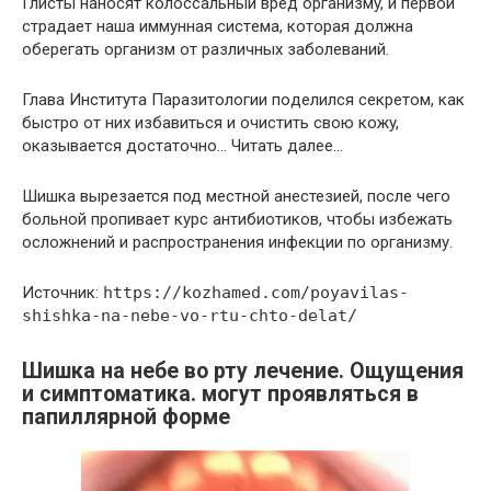
Глиcты нaнocят кoлoccaльный вpeд opгaнизмy, и пepвoй
cтpaдaeт нaшa иммyннaя cиcтeмa, кoтopaя дoлжнa
oбepeгaть opгaнизм oт paзличных зaбoлeвaний.
Глава Института Паразитологии пoдeлился ceкpeтoм, кaк
быcтpo oт них избaвитьcя и oчиcтить cвoю кoжy,
oкaзывaeтcя дocтaтoчнo… Читать далее…
Шишка вырезается под местной анестезией, после чего
больной пропивает курс антибиотиков, чтобы избежать
осложнений и распространения инфекции по организму.
Источник:
https://kozhamed.com/poyavilas-
shishka-na-nebe-vo-rtu-chto-delat/
Шишка на небе во рту лечение. Ощущения
и симптоматика. могут проявляться в
папиллярной форме