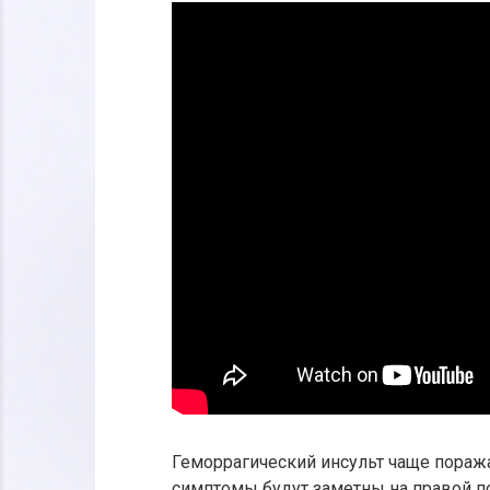
Геморрагический инсульт чаще поража
симптомы будут заметны на правой по