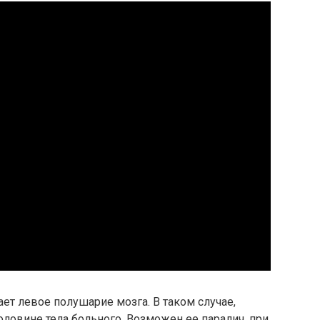
ет левое полушарие мозга. В таком случае,
ловине тела больного. Возможен ее паралич, при