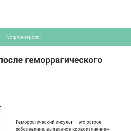
Гастроэнтеролог
 после геморрагического
т
Геморрагический инсульт — это острое
заболевание, вызванное кровоизлиянием