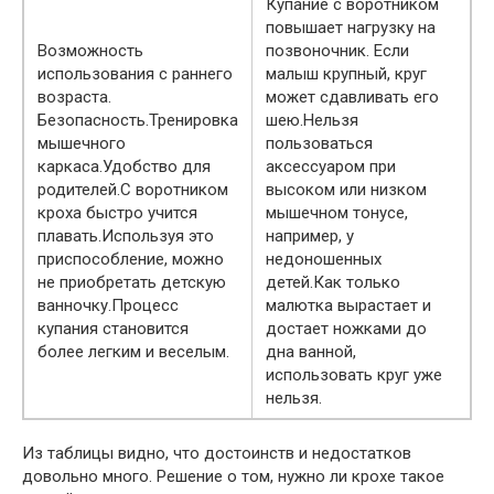
Купание с воротником
повышает нагрузку на
Возможность
позвоночник. Если
использования с раннего
малыш крупный, круг
возраста.
может сдавливать его
Безопасность.Тренировка
шею.Нельзя
мышечного
пользоваться
каркаса.Удобство для
аксессуаром при
родителей.С воротником
высоком или низком
кроха быстро учится
мышечном тонусе,
плавать.Используя это
например, у
приспособление, можно
недоношенных
не приобретать детскую
детей.Как только
ванночку.Процесс
малютка вырастает и
купания становится
достает ножками до
более легким и веселым.
дна ванной,
использовать круг уже
нельзя.
Из таблицы видно, что достоинств и недостатков
довольно много. Решение о том, нужно ли крохе такое