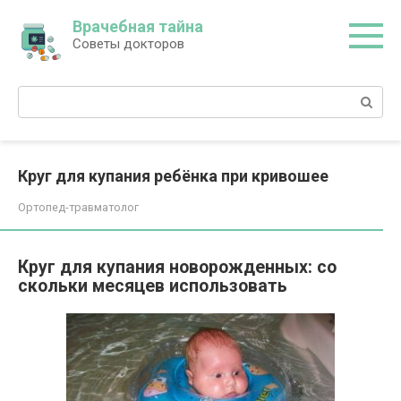
Перейти
Врачебная тайна
к
Советы докторов
контенту
Поиск:
Круг для купания ребёнка при кривошее
Ортопед-травматолог
Круг для купания новорожденных: со
скольки месяцев использовать