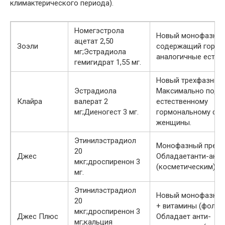
климактерического периода).
Номегэстрола
Новый монофазный
ацетат 2,50
Зоэли
содержащий гормо
мг;Эстрадиола
аналогичные естес
гемигидрат 1,55 мг.
Новый трехфазный 
Эстрадиола
Максимально подхо
Клайра
валерат 2
естественному
мг;Диеногест 3 мг.
гормональному фо
женщины.
Этинилэстрадиол
Монофазный препа
20
Джес
Обладаетанти-анд
мкг;дроспиренон 3
(косметическим) э
мг.
Этинилэстрадиол
Новый монофазный
20
+ витамины (фолаты
мкг;дроспиренон 3
Джес Плюс
Обладает анти-
мг;кальция