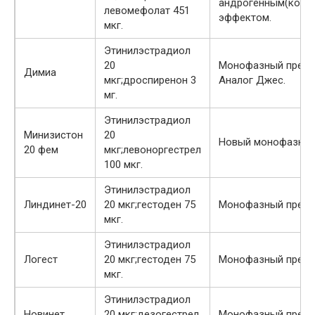
андрогенным(косм
левомефолат 451
эффектом.
мкг.
Этинилэстрадиол
20
Монофазный препа
Димиа
мкг;дроспиренон 3
Аналог Джес.
мг.
Этинилэстрадиол
Минизистон
20
Новый монофазный
20 фем
мкг;левоноргестрел
100 мкг.
Этинилэстрадиол
Линдинет-20
20 мкг;гестоден 75
Монофазный препа
мкг.
Этинилэстрадиол
Логест
20 мкг;гестоден 75
Монофазный препа
мкг.
Этинилэстрадиол
Новинет
20 мкг;дезогестрел
Монофазный препа