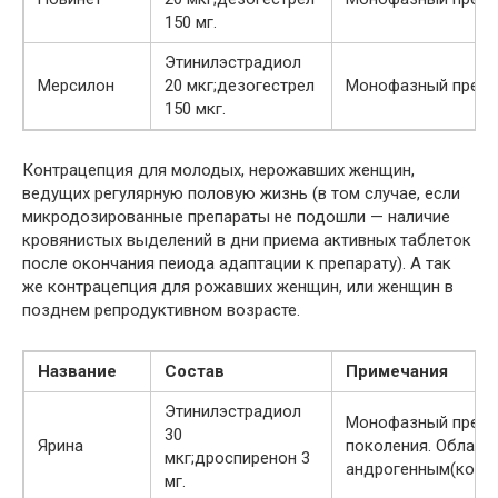
150 мг.
Этинилэстрадиол
Мерсилон
20 мкг;дезогестрел
Монофазный препа
150 мкг.
Контрацепция для молодых, нерожавших женщин,
ведущих регулярную половую жизнь (в том случае, если
микродозированные препараты не подошли — наличие
кровянистых выделений в дни приема активных таблеток
после окончания пеиода адаптации к препарату). А так
же контрацепция для рожавших женщин, или женщин в
позднем репродуктивном возрасте.
Название
Состав
Примечания
Этинилэстрадиол
Монофазный препа
30
Ярина
поколения. Обладае
мкг;дроспиренон 3
андрогенным(косм
мг.