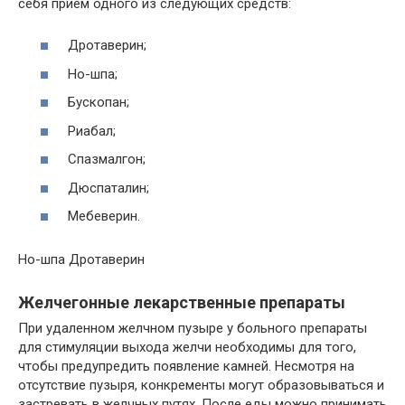
себя прием одного из следующих средств:
Дротаверин;
Но-шпа;
Бускопан;
Риабал;
Спазмалгон;
Дюспаталин;
Мебеверин.
Но-шпа Дротаверин
Желчегонные лекарственные препараты
При удаленном желчном пузыре у больного препараты
для стимуляции выхода желчи необходимы для того,
чтобы предупредить появление камней. Несмотря на
отсутствие пузыря, конкременты могут образовываться и
застревать в желчных путях. После еды можно принимать