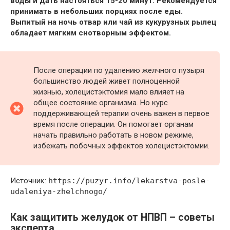
воды и дать настояться 15-20 минут. Рекомендуется
принимать в небольших порциях после еды.
Выпитый на ночь отвар или чай из кукурузных рылец
обладает мягким снотворным эффектом.
После операции по удалению желчного пузыря
большинство людей живет полноценной
жизнью, холецистэктомия мало влияет на
общее состояние организма. Но курс
поддерживающей терапии очень важен в первое
время после операции. Он помогает органам
начать правильно работать в новом режиме,
избежать побочных эффектов холецистэктомии.
Источник:
https://puzyr.info/lekarstva-posle-
udaleniya-zhelchnogo/
Как защитить желудок от НПВП – советы
эксперта